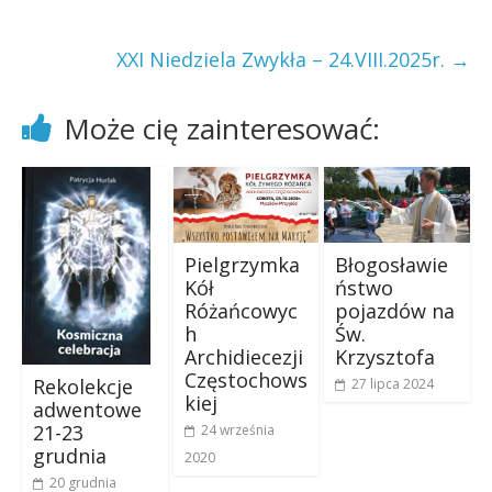
XXI Niedziela Zwykła – 24.VIII.2025r.
→
Może cię zainteresować:
Pielgrzymka
Błogosławie
Kół
ństwo
Różańcowyc
pojazdów na
h
Św.
Archidiecezji
Krzysztofa
Częstochows
Rekolekcje
27 lipca 2024
kiej
adwentowe
21-23
24 września
grudnia
2020
20 grudnia