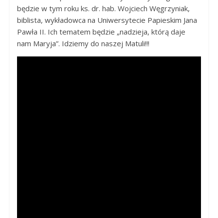
będzie w tym roku ks. dr. hab. Wojciech Węgrzyniak,
biblista, wykładowca na Uniwersytecie Papieskim Jana
Pawła II. Ich tematem będzie „nadzieja, którą daje
nam Maryja”. Idziemy do naszej Matuli!!!