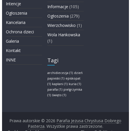
Intencje
Informacje
(105)
Ogłoszenia
Ogłoszenia
(279)
Kancelaria
Wierzchowisko
(1)
Ochrona dzieci
Wola Hankowska
(1)
Galeria
Kontakt
Tagi
INNE
archidiecezja
(1)
dzień
papieski
(1)
episkopat
(1)
kapłani
(1)
kuria
(1)
parafia
(1)
pielgrzymka
(1)
święto
(1)
Prawa autorskie © 2026
Parafia Jezusa Chrystusa Dobrego
Pasterza
. Wszystkie prawa zastrzeżone.