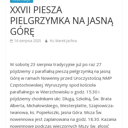
Dobrego
XXVII PIESZA
Pasterza
PIELGRZYMKA NA JASNĄ
GÓRĘ
16 sierpnia 2025
Ks. Marek Jachna
W sobotę 23 sierpnia tradycyjnie już po raz 27
pójdziemy z parafialną pieszą pielgrzymką na Jasną
Górę w ramach Nowenny przed Uroczystością NMP
Częstochowskiej. Wyruszymy spod kościoła
parafialnego w Wierzchowisku o godz. 15.30 i
pójdziemy chodnikami ulic: Długą, Szkolną, Św. Brata
Alberta, Michałowskiego, Westerplatte, Szajnowicza-
Iwanowa, ks. Popiełuszki, Jasna Góra. Msza Św.
nowennowa jest zaplanowana na godz. 18.30. Kazania
nowennowe podczas wieczornych Mszy św. głosić