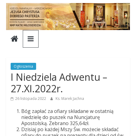
Skip
to
content
Parafia
Jezusa
Chrystusa
Ogłoszenia
I Niedziela Adwentu –
Dobrego
27.XI.2022r.
Pasterza
26 listopada 2022
Ks. Marek Jachna
Bóg zapłać za ofiary składane w ostatnią
Parafia
niedzielę do puszek na Nuncjaturę
Apostolską. Zebrano 325,64zł.
Jezusa
Dzisiaj po każdej Mszy Św. możecie składać
Chrystusa
ofiary do puszek na prezenty dla dzieci od św.