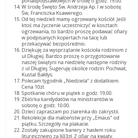
ponadpodstawowych w środę o godz. 19.00.
W środę Święto Św. Andrzeja Ap. I w sobotę
Św, Franciszka Ksawerego.
Od tej niedzieli mamy ogrzewany kościół. Jeśli
ktoś ma życzenie uczestniczyć w kosztach
ogrzewania, to bardzo proszę podawać ofiary
w podpisanych kopertach na tacę lub
przekazywać bezpośrednio.
Dziękuję za wysprzątanie kościoła rodzinom z
ul Długiej. Bardzo proszę o przygotowanie
naszej świątyni na niedzielę następne rodziny
z ul Długiej. Sugeruję okolice rodzin: Pochwat,
Kustal Bałdys.
Polecam tygodnik „Niedziela” z dodatkiem.
Cena 10zł.
Spotkanie chóru w piątek o godz. 19.00.
Zbiórka kandydatów na ministrantów w
sobotę o godz. 10.00.
Dzieci zapraszam po ziarenka do zakrystii.
Rekolekcje dla małżeństw przy „Emaus” od
piątku. Szczegóły na plakacie.
Zostały zakupione banery z hasłem roku
liturgicznego za 603zł. Z ofiar na kwiaty.