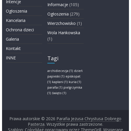
Intencje
Informacje
(105)
Ogłoszenia
Ogłoszenia
(279)
Kancelaria
Wierzchowisko
(1)
Ochrona dzieci
Wola Hankowska
(1)
Galeria
Kontakt
Tagi
INNE
archidiecezja
(1)
dzień
papieski
(1)
episkopat
(1)
kapłani
(1)
kuria
(1)
parafia
(1)
pielgrzymka
(1)
święto
(1)
Prawa autorskie © 2026
Parafia Jezusa Chrystusa Dobrego
Pasterza
. Wszystkie prawa zastrzeżone.
Szablon:
ColorMag
opracowany przez ThemeGrill. Wspierane