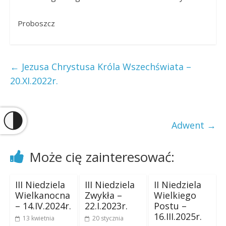
Proboszcz
←
Jezusa Chrystusa Króla Wszechświata –
20.XI.2022r.
Adwent
→
Może cię zainteresować:
III Niedziela
III Niedziela
II Niedziela
Wielkanocna
Zwykła –
Wielkiego
– 14.IV.2024r.
22.I.2023r.
Postu –
16.III.2025r.
13 kwietnia
20 stycznia