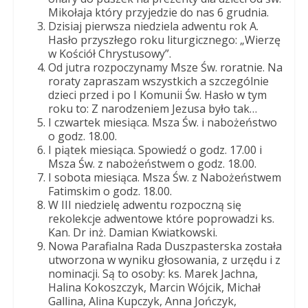
Dobrego
Mikołaja który przyjedzie do nas 6 grudnia.
Pasterza
Dzisiaj pierwsza niedziela adwentu rok A.
Hasło przyszłego roku liturgicznego: „Wierzę
w Kościół Chrystusowy”.
Od jutra rozpoczynamy Msze Św. roratnie. Na
roraty zapraszam wszystkich a szczególnie
dzieci przed i po I Komunii Św. Hasło w tym
roku to: Z narodzeniem Jezusa było tak…
I czwartek miesiąca. Msza Św. i nabożeństwo
o godz. 18.00.
I piątek miesiąca. Spowiedź o godz. 17.00 i
Msza Św. z nabożeństwem o godz. 18.00.
I sobota miesiąca. Msza Św. z Nabożeństwem
Fatimskim o godz. 18.00.
W III niedzielę adwentu rozpoczną się
rekolekcje adwentowe które poprowadzi ks.
Kan. Dr inż. Damian Kwiatkowski.
Nowa Parafialna Rada Duszpasterska została
utworzona w wyniku głosowania, z urzędu i z
nominacji. Są to osoby: ks. Marek Jachna,
Halina Kokoszczyk, Marcin Wójcik, Michał
Gallina, Alina Kupczyk, Anna Jończyk,