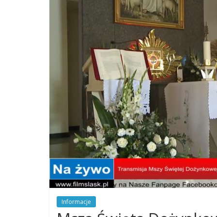
Dobrego
Pasterza
Parafia
Jezusa
Chrystusa
Dobrego
Pasterza
Informacje