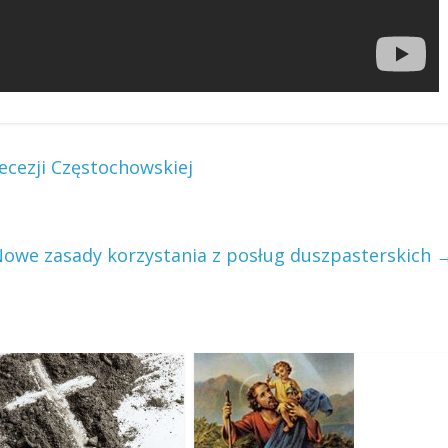
ecezji Częstochowskiej
owe zasady korzystania z posług duszpasterskich