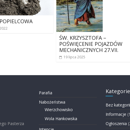
 POPIELCOWA
 2022
ŚW. KRZYSZTOFA –
POŚWIĘCENIE POJAZDÓW
MECHANICZNYCH 27.VII.
19 lipca 2025
Kategorie
Parafia
Nabożeństwa
Bez kategori
Wierzchowisko
Informacje
(
Wola Hankowska
ego Pasterza
Ogłoszenia
(
Intencje