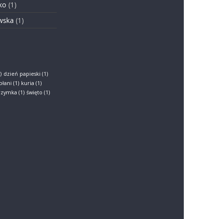
ko
(1)
wska
(1)
)
dzień papieski
(1)
płani
(1)
kuria
(1)
grzymka
(1)
święto
(1)