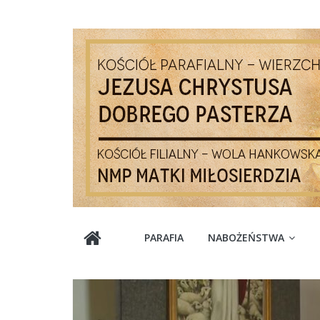
Skip
to
content
Parafia
PARAFIA
NABOŻEŃSTWA
Jezusa
Chrystusa