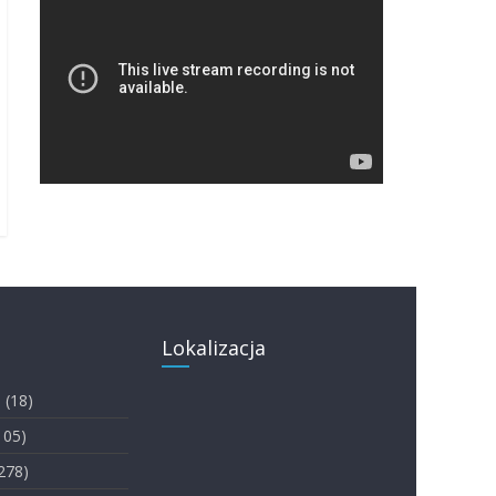
Lokalizacja
i
(18)
105)
278)