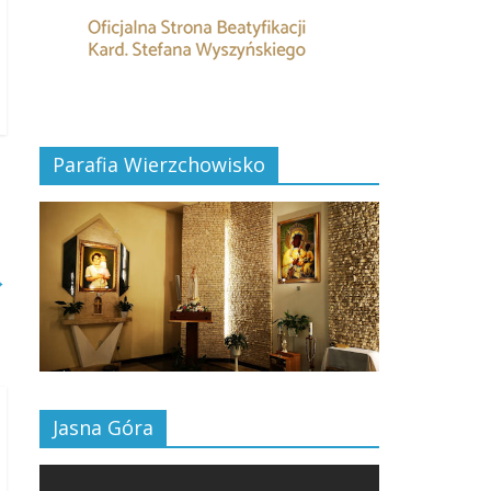
Parafia Wierzchowisko
→
Jasna Góra