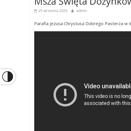
Msza Święta Dożynko
25 września 2020
admin
Parafia Jezusa Chrystusa Dobrego Pasterza w 