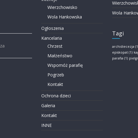
Wierzchowis
Wierzchowisko
Wola Hanko
Wola Hankowska
Ogłoszenia
Tagi
Kancelaria
rza
Chrzest
archidiecezja
(1
episkopat
(1)
ka
Małżeństwo
parafia
(1)
piel
Wspomóż parafię
Pogrzeb
Kontakt
Ochrona dzieci
Galeria
Kontakt
INNE