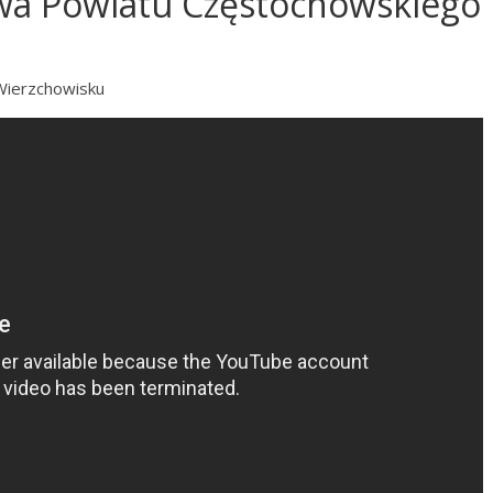
wa Powiatu Częstochowskiego
Wierzchowisku