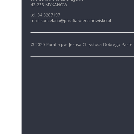
42-233 MYKANÓW
tel. 34 3287197
mail: kancelaria@parafia.wierzchowisko.pl
© 2020 Parafia pw. Jezusa Chrystusa Dobrego Paste