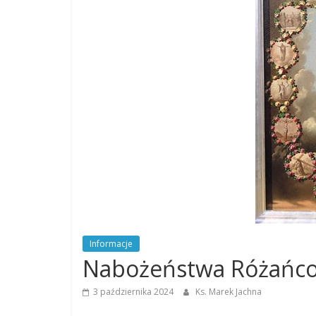
Dobrego
Pasterza
Parafia
Jezusa
Chrystusa
Dobrego
Pasterza
Informacje
Nabożeństwa Różańc
3 października 2024
Ks. Marek Jachna