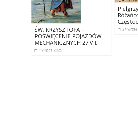
Pielgrz
Różańco
Często
ŚW. KRZYSZTOFA –
24 wrześ
POŚWIĘCENIE POJAZDÓW
MECHANICZNYCH 27.VII.
19 lipca 2025