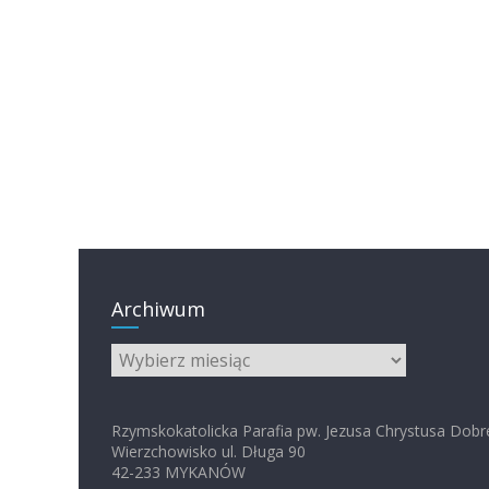
Archiwum
Archiwum
Rzymskokatolicka Parafia pw. Jezusa Chrystusa Dobr
Wierzchowisko ul. Długa 90
42-233 MYKANÓW