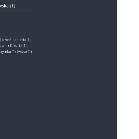
wska
(1)
)
dzień papieski
(1)
płani
(1)
kuria
(1)
grzymka
(1)
święto
(1)