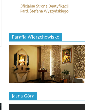
Parafia Wierzchowisko
→
Jasna Góra