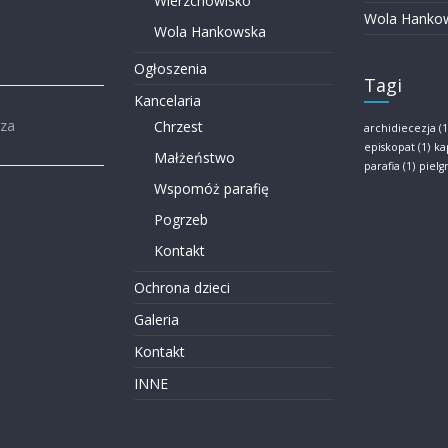
Wierzchowisko
Wola Hanko
Wola Hankowska
Ogłoszenia
Tagi
Kancelaria
rza
Chrzest
archidiecezja
(1
episkopat
(1)
ka
Małżeństwo
parafia
(1)
piel
Wspomóż parafię
Pogrzeb
Kontakt
Ochrona dzieci
Galeria
Kontakt
INNE