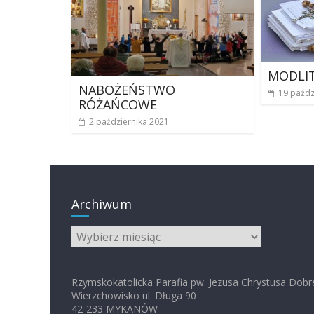
MODLI
NABOŻEŃSTWO
19 paźdz
RÓŻAŃCOWE
2 października 2021
Archiwum
Archiwum
Rzymskokatolicka Parafia pw. Jezusa Chrystusa Dobr
Wierzchowisko ul. Długa 90
42-233 MYKANÓW