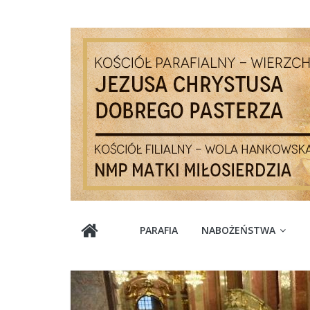
Skip
to
content
Parafia
PARAFIA
NABOŻEŃSTWA
Jezusa
Chrystusa