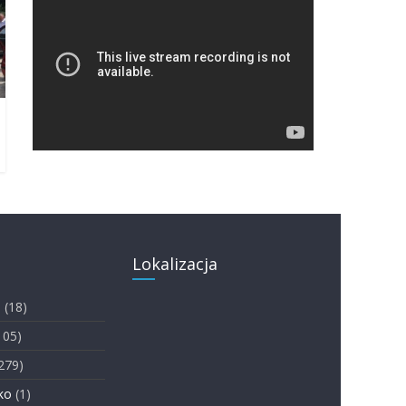
Lokalizacja
i
(18)
105)
279)
ko
(1)