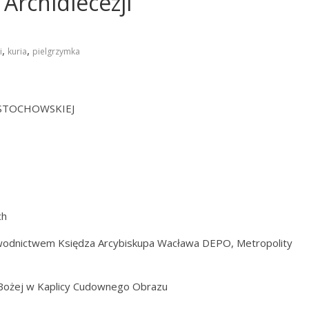
Archidiecezji
,
,
i
kuria
pielgrzymka
ĘSTOCHOWSKIEJ
ch
wodnictwem Księdza Arcybiskupa Wacława DEPO, Metropolity
 Bożej w Kaplicy Cudownego Obrazu