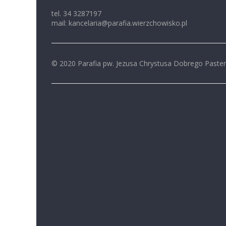
tel. 34 3287197
mail: kancelaria@parafia.wierzchowisko.pl
© 2020 Parafia pw. Jezusa Chrystusa Dobrego Paste