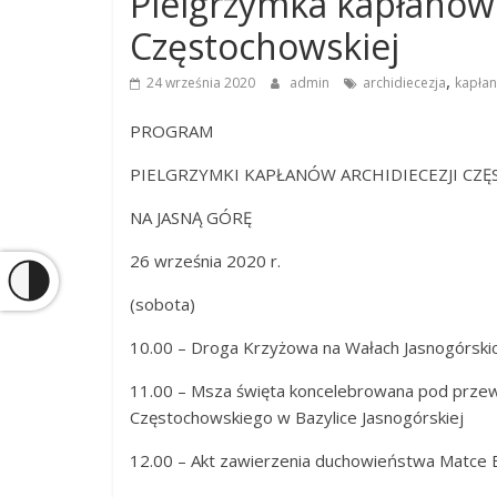
Pielgrzymka kapłanów 
Częstochowskiej
,
24 września 2020
admin
archidiecezja
kapłan
PROGRAM
PIELGRZYMKI KAPŁANÓW ARCHIDIECEZJI CZ
NA JASNĄ GÓRĘ
26 września 2020 r.
(sobota)
10.00 – Droga Krzyżowa na Wałach Jasnogórski
11.00 – Msza święta koncelebrowana pod prze
Częstochowskiego w Bazylice Jasnogórskiej
12.00 – Akt zawierzenia duchowieństwa Matce