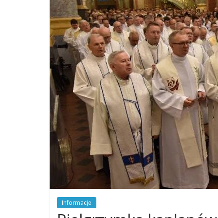
Dobrego
Pasterza
Parafia
Jezusa
Chrystusa
Dobrego
Pasterza
Informacje