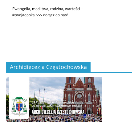
Archidiecezja Częstochowska