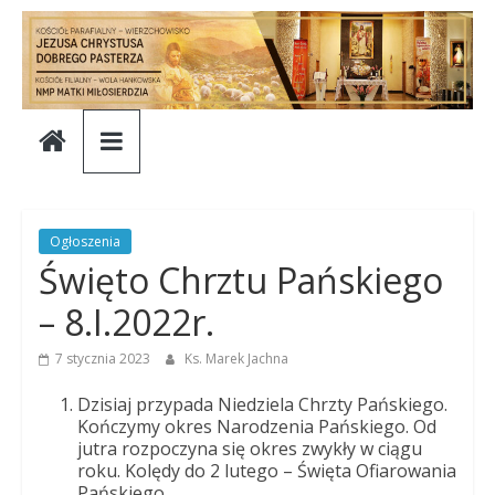
Skip
to
content
Parafia
Jezusa
Chrystusa
Ogłoszenia
Święto Chrztu Pańskiego
Dobrego
– 8.I.2022r.
Pasterza
7 stycznia 2023
Ks. Marek Jachna
Dzisiaj przypada Niedziela Chrzty Pańskiego.
Parafia
Kończymy okres Narodzenia Pańskiego. Od
jutra rozpoczyna się okres zwykły w ciągu
Jezusa
roku. Kolędy do 2 lutego – Święta Ofiarowania
Chrystusa
Pańskiego.