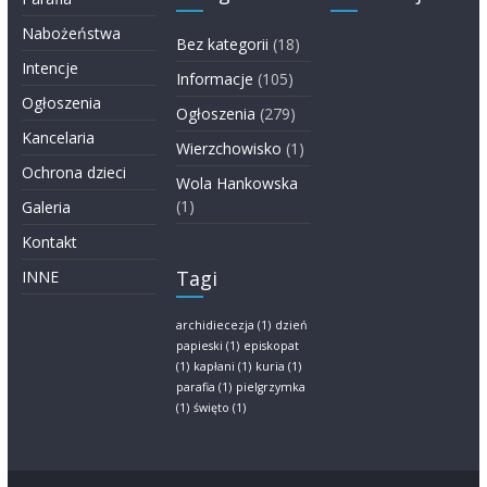
Nabożeństwa
Bez kategorii
(18)
Intencje
Informacje
(105)
Ogłoszenia
Ogłoszenia
(279)
Kancelaria
Wierzchowisko
(1)
Ochrona dzieci
Wola Hankowska
(1)
Galeria
Kontakt
Tagi
INNE
archidiecezja
(1)
dzień
papieski
(1)
episkopat
(1)
kapłani
(1)
kuria
(1)
parafia
(1)
pielgrzymka
(1)
święto
(1)