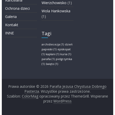
Kancelaria
Wierzchowisko
(1)
Ochrona dzieci
Wola Hankowska
(1)
Galeria
Kontakt
Tagi
INNE
archidiecezja
(1)
dzień
papieski
(1)
episkopat
(1)
kapłani
(1)
kuria
(1)
parafia
(1)
pielgrzymka
(1)
święto
(1)
Prawa autorskie © 2026
Parafia Jezusa Chrystusa Dobrego
Pasterza
. Wszystkie prawa zastrzeżone.
Szablon:
ColorMag
opracowany przez ThemeGrill. Wspierane
przez
WordPress