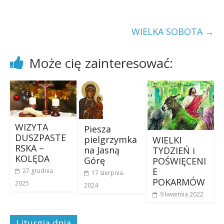
WIELKA SOBOTA
→
Może cię zainteresować:
WIZYTA
Piesza
DUSZPASTE
pielgrzymka
WIELKI
RSKA –
na Jasną
TYDZIEŃ i
KOLĘDA
Górę
POŚWIĘCENI
E
27 grudnia
17 sierpnia
POKARMÓW
2025
2024
9 kwietnia 2022
Liturgia dnia