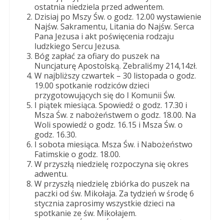
Dobrego
ostatnia niedziela przed adwentem.
Pasterza
Dzisiaj po Mszy Św. o godz. 12.00 wystawienie
Najśw. Sakramentu, Litania do Najśw. Serca
Pana Jezusa i akt poświęcenia rodzaju
ludzkiego Sercu Jezusa.
Bóg zapłać za ofiary do puszek na
Nuncjaturę Apostolską. Zebraliśmy 214,14zł.
W najbliższy czwartek – 30 listopada o godz.
19.00 spotkanie rodziców dzieci
przygotowujących się do I Komunii Św.
I piątek miesiąca. Spowiedź o godz. 17.30 i
Msza Św. z nabożeństwem o godz. 18.00. Na
Woli spowiedź o godz. 16.15 i Msza Św. o
godz. 16.30.
I sobota miesiąca. Msza Św. i Nabożeństwo
Fatimskie o godz. 18.00.
W przyszłą niedzielę rozpoczyna się okres
adwentu.
W przyszłą niedzielę zbiórka do puszek na
paczki od św. Mikołaja. Za tydzień w środę 6
stycznia zaprosimy wszystkie dzieci na
spotkanie ze św. Mikołajem.