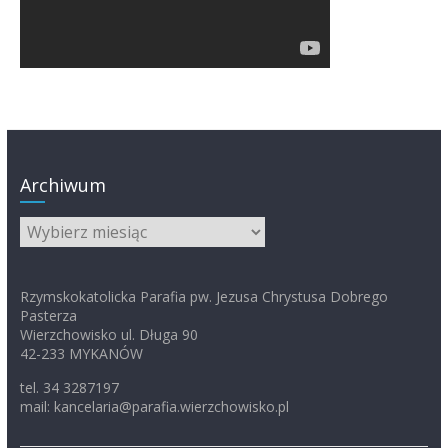
Archiwum
Archiwum
Rzymskokatolicka Parafia pw. Jezusa Chrystusa Dobrego
Pasterza
Wierzchowisko ul. Długa 90
42-233 MYKANÓW
tel. 34 3287197
mail: kancelaria@parafia.wierzchowisko.pl