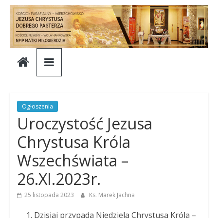
Skip
to
content
Parafia
Jezusa
Chrystusa
Ogłoszenia
Uroczystość Jezusa
Dobrego
Chrystusa Króla
Wszechświata –
Pasterza
26.XI.2023r.
Parafia
25 listopada 2023
Ks. Marek Jachna
Jezusa
Chrystusa
Dzisiaj przypada Niedziela Chrystusa Króla –