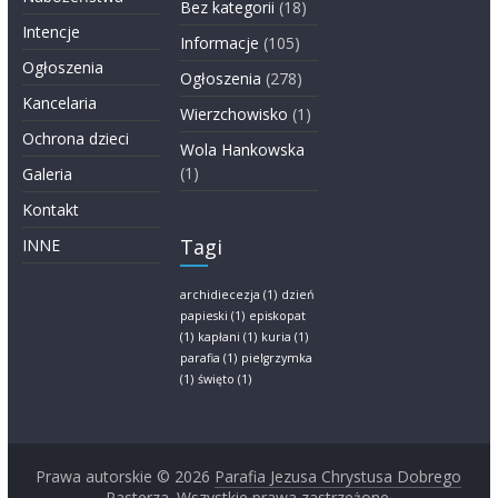
Bez kategorii
(18)
Intencje
Informacje
(105)
Ogłoszenia
Ogłoszenia
(278)
Kancelaria
Wierzchowisko
(1)
Ochrona dzieci
Wola Hankowska
(1)
Galeria
Kontakt
Tagi
INNE
archidiecezja
(1)
dzień
papieski
(1)
episkopat
(1)
kapłani
(1)
kuria
(1)
parafia
(1)
pielgrzymka
(1)
święto
(1)
Prawa autorskie © 2026
Parafia Jezusa Chrystusa Dobrego
Pasterza
. Wszystkie prawa zastrzeżone.