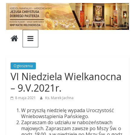
Skip
to
content
Parafia
Jezusa
Chrystusa
Ogłoszenia
VI Niedziela Wielkanocna
Dobrego
– 9.V.2021r.
Pasterza
8 maja 2021
Ks. Marek Jachna
W przyszłą niedzielę wypada Uroczystość
Parafia
Wniebowstąpienia Pańskiego.
Zapraszam do udziału w nabożeństwach
Jezusa
majowych. Zapraszam zawsze po Mszy Św. o
Chrystusa
godz. 18.00, a w niedziele po Mszy Św. o godz.