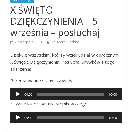
Dobrego
X ŚWIĘTO
Pasterza
DZIĘKCZYNIENIA – 5
września – posłuchaj
28 sierpnia 2021
Ks. Marek Jachna
Dziękuję wszystkim, którzy wzięli udział w dorocznym
X Święcie Dziękczynienia. Posłuchaj urywków z tego
zdarzenia:
Przedstawiane stany i zawody:
Odtwarzacz
00:00
00:00
plików
Kazanie ks. dra Artura Stopikowskiego:
dźwiękowych
Odtwarzacz
00:00
00:00
plików
dźwiękowych