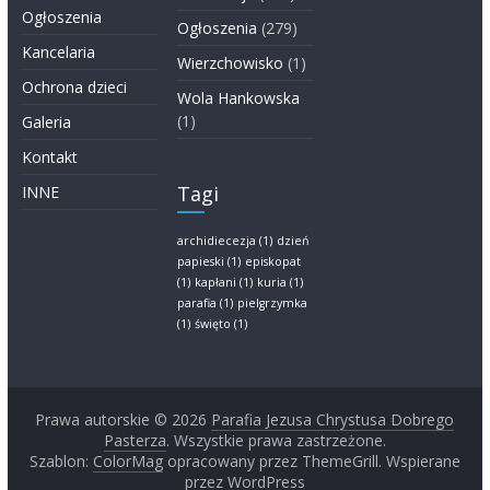
Ogłoszenia
Ogłoszenia
(279)
Kancelaria
Wierzchowisko
(1)
Ochrona dzieci
Wola Hankowska
(1)
Galeria
Kontakt
Tagi
INNE
archidiecezja
(1)
dzień
papieski
(1)
episkopat
(1)
kapłani
(1)
kuria
(1)
parafia
(1)
pielgrzymka
(1)
święto
(1)
Prawa autorskie © 2026
Parafia Jezusa Chrystusa Dobrego
Pasterza
. Wszystkie prawa zastrzeżone.
Szablon:
ColorMag
opracowany przez ThemeGrill. Wspierane
przez
WordPress