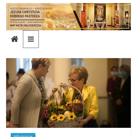
Skip
to
content
Parafia
Jezusa
Chrystusa
Dobrego
Pasterza
Parafia
Jezusa
Chrystusa
Informacje