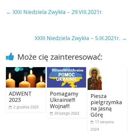
←
XXII Niedziela Zwykła – 29.VIII.2021r.
XXIII Niedziela Zwykła – 5.IX.2021r.
→
Może cię zainteresować:
ADWENT
Pomagamy
Piesza
2023
Ukrainie!!!
pielgrzymka
Wojna!!!
2 grudnia 2023
na Jasną
26 lutego 2022
Górę
17 sierpnia
2024