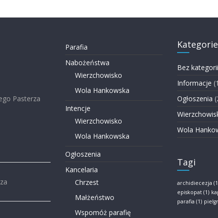
Kategorie
Parafia
Nabożeństwa
Bez kategori
Wierzchowisko
Informacje
(
Wola Hankowska
ego Pasterza
Ogłoszenia
(
Intencje
Wierzchowis
Wierzchowisko
Wola Hanko
Wola Hankowska
Ogłoszenia
Tagi
Kancelaria
rza
Chrzest
archidiecezja
(1
episkopat
(1)
ka
Małżeństwo
parafia
(1)
piel
Wspomóż parafię