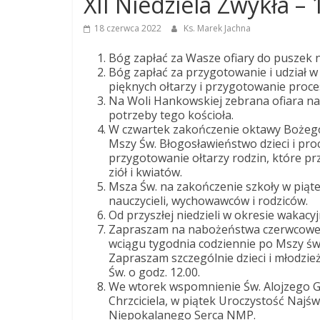
XII Niedziela Zwykła – 
Dobrego
18 czerwca 2022
Ks. Marek Jachna
Pasterza
Bóg zapłać za Wasze ofiary do puszek na
Bóg zapłać za przygotowanie i udział w
pięknych ołtarzy i przygotowanie proces
Parafia
Na Woli Hankowskiej zebrana ofiara na 
Jezusa
potrzeby tego kościoła.
Chrystusa
W czwartek zakończenie oktawy Bożego C
Dobrego
Mszy Św. Błogosławieństwo dzieci i proc
przygotowanie ołtarzy rodzin, które pr
Pasterza
ziół i kwiatów.
Msza Św. na zakończenie szkoły w piątek
nauczycieli, wychowawców i rodziców.
Od przyszłej niedzieli w okresie wakacy
Zapraszam na nabożeństwa czerwcowe po
wciągu tygodnia codziennie po Mszy św
Zapraszam szczególnie dzieci i młodzie
Św. o godz. 12.00.
We wtorek wspomnienie Św. Alojzego G
Chrzciciela, w piątek Uroczystość Naj
Niepokalanego Serca NMP.