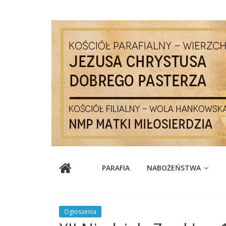
Skip
to
content
Parafia
PARAFIA
NABOŻEŃSTWA
Jezusa
Chrystusa
Ogłoszenia