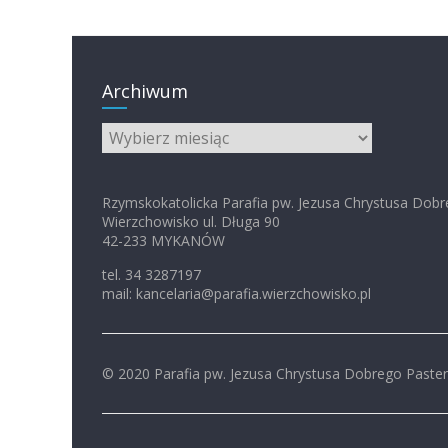
Archiwum
Archiwum
Rzymskokatolicka Parafia pw. Jezusa Chrystusa Dobr
Wierzchowisko ul. Długa 90
42-233 MYKANÓW
tel. 34 3287197
mail: kancelaria@parafia.wierzchowisko.pl
© 2020 Parafia pw. Jezusa Chrystusa Dobrego Paste