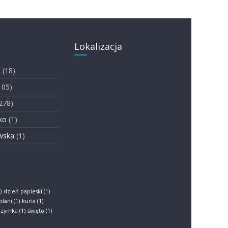
Lokalizacja
i
(18)
105)
278)
ko
(1)
wska
(1)
)
dzień papieski
(1)
płani
(1)
kuria
(1)
grzymka
(1)
święto
(1)