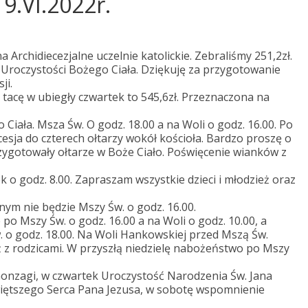
19.VI.2022r.
 Archidiecezjalne uczelnie katolickie. Zebraliśmy 251,2zł.
 Uroczystości Bożego Ciała. Dziękuję za przygotowanie
ji.
tacę w ubiegły czwartek to 545,6zł. Przeznaczona na
iała. Msza Św. O godz. 18.00 a na Woli o godz. 16.00. Po
esja do czterech ołtarzy wokół kościoła. Bardzo proszę o
zygotowały ołtarze w Boże Ciało. Poświęcenie wianków z
 o godz. 8.00. Zapraszam wszystkie dzieci i młodzież oraz
jnym nie będzie Mszy Św. o godz. 16.00.
 Mszy Św. o godz. 16.00 a na Woli o godz. 10.00, a
. o godz. 18.00. Na Woli Hankowskiej przed Mszą Św.
ż z rodzicami. W przyszłą niedzielę nabożeństwo po Mszy
onzagi, w czwartek Uroczystość Narodzenia Św. Jana
świętszego Serca Pana Jezusa, w sobotę wspomnienie