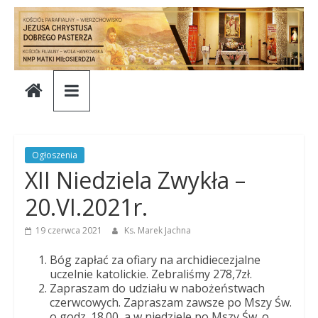
Skip
to
content
Parafia
Jezusa
Chrystusa
Ogłoszenia
XII Niedziela Zwykła –
Dobrego
20.VI.2021r.
Pasterza
19 czerwca 2021
Ks. Marek Jachna
Bóg zapłać za ofiary na archidiecezjalne
Parafia
uczelnie katolickie. Zebraliśmy 278,7zł.
Zapraszam do udziału w nabożeństwach
Jezusa
czerwcowych. Zapraszam zawsze po Mszy Św.
Chrystusa
o godz. 18.00, a w niedziele po Mszy Św. o