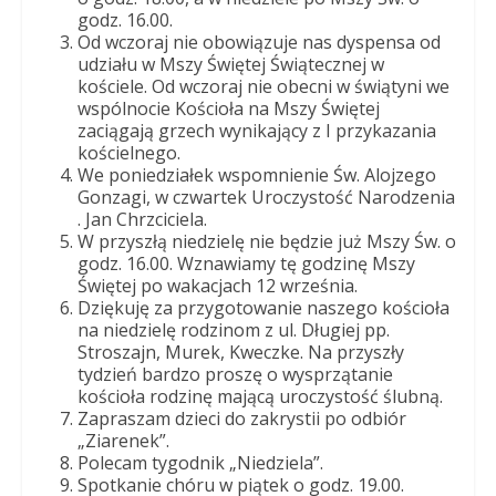
Dobrego
godz. 16.00.
Pasterza
Od wczoraj nie obowiązuje nas dyspensa od
udziału w Mszy Świętej Świątecznej w
kościele. Od wczoraj nie obecni w świątyni we
wspólnocie Kościoła na Mszy Świętej
zaciągają grzech wynikający z I przykazania
kościelnego.
We poniedziałek wspomnienie Św. Alojzego
Gonzagi, w czwartek Uroczystość Narodzenia
. Jan Chrzciciela.
W przyszłą niedzielę nie będzie już Mszy Św. o
godz. 16.00. Wznawiamy tę godzinę Mszy
Świętej po wakacjach 12 września.
Dziękuję za przygotowanie naszego kościoła
na niedzielę rodzinom z ul. Długiej pp.
Stroszajn, Murek, Kweczke. Na przyszły
tydzień bardzo proszę o wysprzątanie
kościoła rodzinę mającą uroczystość ślubną.
Zapraszam dzieci do zakrystii po odbiór
„Ziarenek”.
Polecam tygodnik „Niedziela”.
Spotkanie chóru w piątek o godz. 19.00.