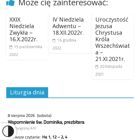
Może cię zainteresować:
XXIX
IV Niedziela
Uroczystość
Niedziela
Adwentu –
Jezusa
Zwykła –
18.XII.2022r.
Chrystusa
16.X.2022r.
Króla
16 grudnia
Wszechświat
15 października
2022
a –
2022
21.XI.2021r.
20 listopada
2021
Liturgia dnia