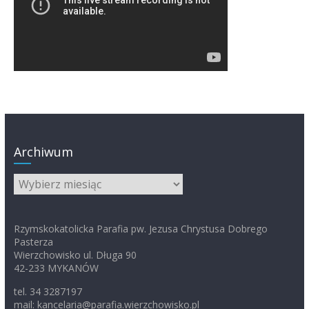
Archiwum
Archiwum
Rzymskokatolicka Parafia pw. Jezusa Chrystusa Dobrego
Pasterza
Wierzchowisko ul. Długa 90
42-233 MYKANÓW
tel. 34 3287197
mail: kancelaria@parafia.wierzchowisko.pl