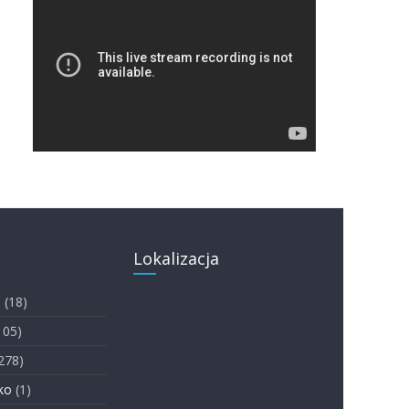
Lokalizacja
i
(18)
105)
278)
ko
(1)