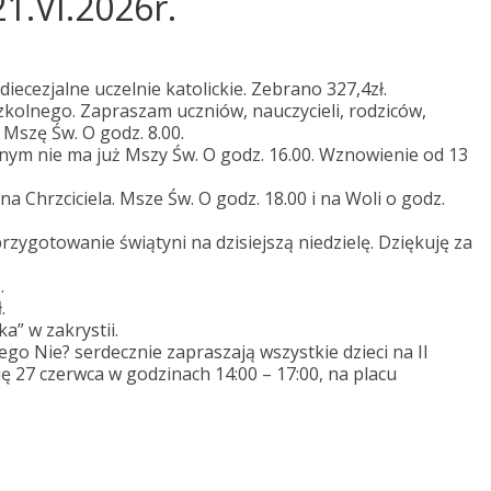
21.VI.2026r.
iecezjalne uczelnie katolickie. Zebrano 327,4zł.
zkolnego. Zapraszam uczniów, nauczycieli, rodziców,
szę Św. O godz. 8.00.
yjnym nie ma już Mszy Św. O godz. 16.00. Wznowienie od 13
 Chrzciciela. Msze Św. O godz. 18.00 i na Woli o godz.
przygotowanie świątyni na dzisiejszą niedzielę. Dziękuję za
.
.
a” w zakrystii.
ego Nie? serdecznie zapraszają wszystkie dzieci na II
ię 27 czerwca w godzinach 14:00 – 17:00, na placu