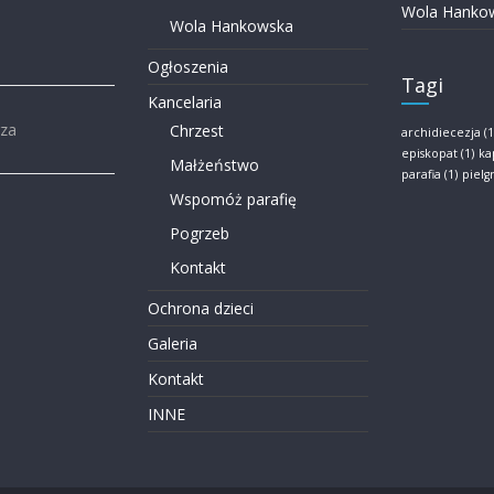
Wola Hanko
Wola Hankowska
Ogłoszenia
Tagi
Kancelaria
rza
Chrzest
archidiecezja
(1
episkopat
(1)
ka
Małżeństwo
parafia
(1)
piel
Wspomóż parafię
Pogrzeb
Kontakt
Ochrona dzieci
Galeria
Kontakt
INNE