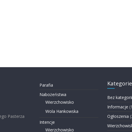
Kategorie
Parafia
Nabożeństwa
Bez kategori
Wierzchowisko
Informacje
(
Wola Hankowska
ego Pasterza
Ogłoszenia
(
Intencje
Wierzchowis
Wierzchowisko