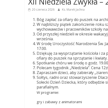
XII Niedziela Zwykła – 
Dobrego
20 czerwca 2026
Ks. Marek Jachna
Pasterza
Bóg zapłać za ofiary do puszek na archid
W najbliższy piątek zakończenie roku s
wychowawców i pracowników szkoły na M
Parafia
Od przyszłej niedzieli w okresie wakac
Jezusa
września.
Chrystusa
W środę Uroczystość Narodzenia Św. Jana
Dobrego
17.00.
Dziękuję za wysprzątanie kościoła i za 
Pasterza
ofiary do puszek na sprzątanie i kwiaty.
Spotkanie chóru we środę o godz. 19.00
Polecam tygodnik „Niedziela”. Cena 12zł
Zapraszam dzieci, aby zabierały „ziarenk
Sołtys, radni oraz stowarzyszenie Dlacz
Sołecki Dzień Dziecka, który odbędzie s
parafialnym.
​W programie:
​gry i zabawy z animatorami