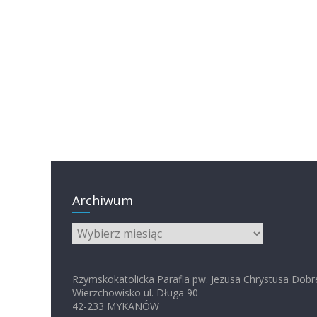
Archiwum
Archiwum
Rzymskokatolicka Parafia pw. Jezusa Chrystusa Dobr
Wierzchowisko ul. Długa 90
42-233 MYKANÓW