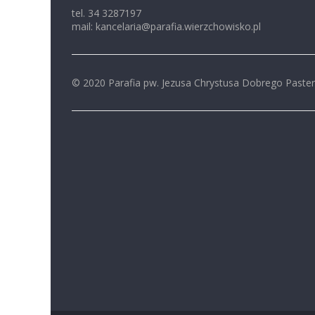
tel. 34 3287197
mail: kancelaria@parafia.wierzchowisko.pl
© 2020 Parafia pw. Jezusa Chrystusa Dobrego Paste