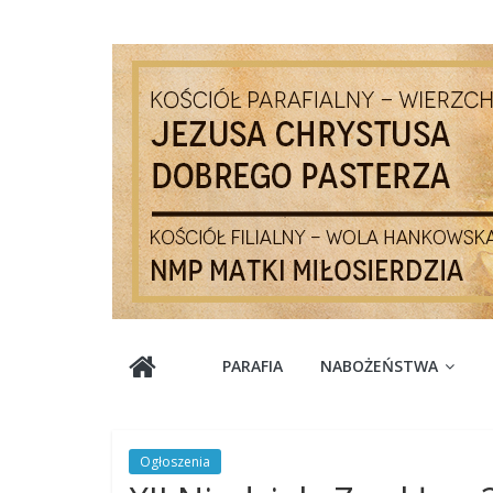
Skip
to
content
Parafia
PARAFIA
NABOŻEŃSTWA
Jezusa
Chrystusa
Ogłoszenia