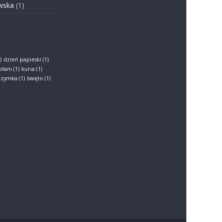
wska
(1)
)
dzień papieski
(1)
płani
(1)
kuria
(1)
grzymka
(1)
święto
(1)