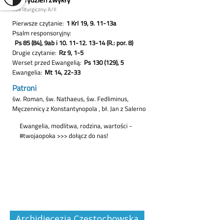
Archidiecezja Częstochowska