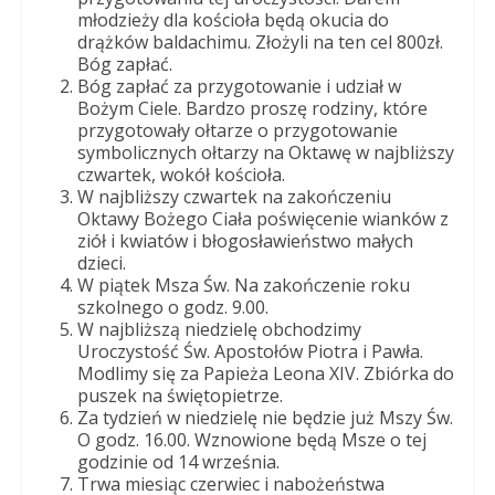
Dobrego
młodzieży dla kościoła będą okucia do
Pasterza
drążków baldachimu. Złożyli na ten cel 800zł.
Bóg zapłać.
Bóg zapłać za przygotowanie i udział w
Bożym Ciele. Bardzo proszę rodziny, które
przygotowały ołtarze o przygotowanie
symbolicznych ołtarzy na Oktawę w najbliższy
czwartek, wokół kościoła.
W najbliższy czwartek na zakończeniu
Oktawy Bożego Ciała poświęcenie wianków z
ziół i kwiatów i błogosławieństwo małych
dzieci.
W piątek Msza Św. Na zakończenie roku
szkolnego o godz. 9.00.
W najbliższą niedzielę obchodzimy
Uroczystość Św. Apostołów Piotra i Pawła.
Modlimy się za Papieża Leona XIV. Zbiórka do
puszek na świętopietrze.
Za tydzień w niedzielę nie będzie już Mszy Św.
O godz. 16.00. Wznowione będą Msze o tej
godzinie od 14 września.
Trwa miesiąc czerwiec i nabożeństwa