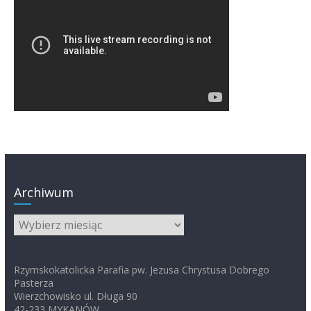
Archiwum
Archiwum
Rzymskokatolicka Parafia pw. Jezusa Chrystusa Dobrego
Pasterza
Wierzchowisko ul. Długa 90
42-233 MYKANÓW