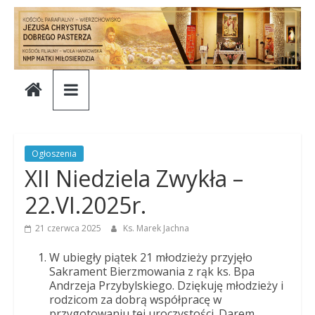
Skip
to
content
Parafia
Jezusa
Chrystusa
Ogłoszenia
XII Niedziela Zwykła –
Dobrego
22.VI.2025r.
Pasterza
21 czerwca 2025
Ks. Marek Jachna
W ubiegły piątek 21 młodzieży przyjęło
Parafia
Sakrament Bierzmowania z rąk ks. Bpa
Andrzeja Przybylskiego. Dziękuję młodzieży i
Jezusa
rodzicom za dobrą współpracę w
Chrystusa
przygotowaniu tej uroczystości. Darem