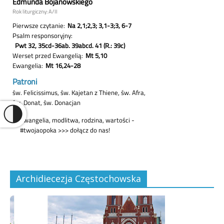
Archidiecezja Częstochowska