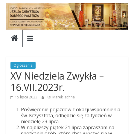
Skip
to
content
Parafia
Jezusa
Chrystusa
Ogłoszenia
XV Niedziela Zwykła –
Dobrego
16.VII.2023r.
Pasterza
15 lipca 2023
Ks. Marek Jachna
Poświęcenie pojazdów z okazji wspomnienia
Parafia
św. Krzysztofa, odbędzie się za tydzień w
niedzielę 23 lipca.
Jezusa
W najbliższy piątek 21 lipca zapraszam na
Chrystusa
spotkanie osób, które chcą włączyć się w