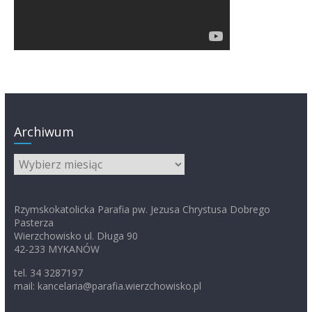
Archiwum
Archiwum
Rzymskokatolicka Parafia pw. Jezusa Chrystusa Dobrego
Pasterza
Wierzchowisko ul. Długa 90
42-233 MYKANÓW
tel. 34 3287197
mail: kancelaria@parafia.wierzchowisko.pl