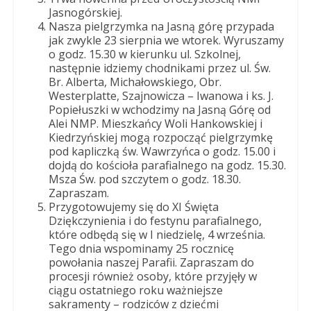
Dobrego
Jasnogórskiej.
Pasterza
Nasza pielgrzymka na Jasną górę przypada
jak zwykle 23 sierpnia we wtorek. Wyruszamy
o godz. 15.30 w kierunku ul. Szkolnej,
następnie idziemy chodnikami przez ul. Św.
Br. Alberta, Michałowskiego, Obr.
Westerplatte, Szajnowicza – Iwanowa i ks. J.
Popiełuszki w wchodzimy na Jasną Górę od
Alei NMP. Mieszkańcy Woli Hankowskiej i
Kiedrzyńskiej mogą rozpocząć pielgrzymkę
pod kapliczką św. Wawrzyńca o godz. 15.00 i
dojdą do kościoła parafialnego na godz. 15.30.
Msza Św. pod szczytem o godz. 18.30.
Zapraszam.
Przygotowujemy się do XI Święta
Dziękczynienia i do festynu parafialnego,
które odbędą się w I niedzielę, 4 września.
Tego dnia wspominamy 25 rocznicę
powołania naszej Parafii. Zapraszam do
procesji również osoby, które przyjęły w
ciągu ostatniego roku ważniejsze
sakramenty – rodziców z dziećmi