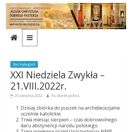
Skip
to
content
Parafia
Jezusa
Chrystusa
Bez kategorii
XXI Niedziela Zwykła –
Dobrego
21.VIII.2022r.
Pasterza
20 sierpnia 2022
Ks. Marek Jachna
Dzisiaj zbiórka do puszek na archidiecezjalne
Parafia
uczelnie katolickie.
Trwa miesiąc sierpień – czas dobrowolnego
Jezusa
daru abstynencji narodu polskiego.
Chrystusa
Trwa nowenna przed Uroczystością NMP