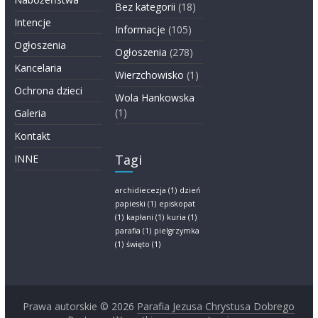
Bez kategorii
(18)
Intencje
Informacje
(105)
Ogłoszenia
Ogłoszenia
(278)
Kancelaria
Wierzchowisko
(1)
Ochrona dzieci
Wola Hankowska
(1)
Galeria
Kontakt
Tagi
INNE
archidiecezja
(1)
dzień
papieski
(1)
episkopat
(1)
kapłani
(1)
kuria
(1)
parafia
(1)
pielgrzymka
(1)
święto
(1)
Prawa autorskie © 2026
Parafia Jezusa Chrystusa Dobrego