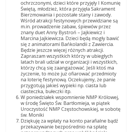
ochrzczonymi, dzieci które przyjęły I Komunię
Świętą, młodzież, która przyjęła Sakrament
Bierzmowania i pozostałe stany i zawody.
Wśród atrakcji festynowych przewidziane są
m.in. prowadzenie zabaw, śpiewów przez
znany duet Anny Bystroń – Jajkiewicz i
Marcina Jajkiewicza. Dzieci będą mogły bawić
się z animatorami Bańkolandii z Zawiercia.
Będzie jeszcze więcej różnych atrakcji.
Zapraszam wszystkich którzy w ubiegłych
latach brali udział w organizacji i wszystkich,
którzy chcą się zaangażować. Jeśli ktoś ma
życzenie, to może już ofiarować przedmioty
na loterię festynową. Oczekujemy, że panie
przygotują jakieś wypieki np. ciasta lub
ciasteczka, bułeczki itp.
W poniedziałek wspomnienie NMP Królowej,
w środę Święto Św. Bartłomieja, w piątek
Uroczystość NMP Częstochowskiej, w sobotę
św. Moniki
Dziękuję za wpłaty na konto parafialne bądź
przekazywanie bezpośrednio na spłatę