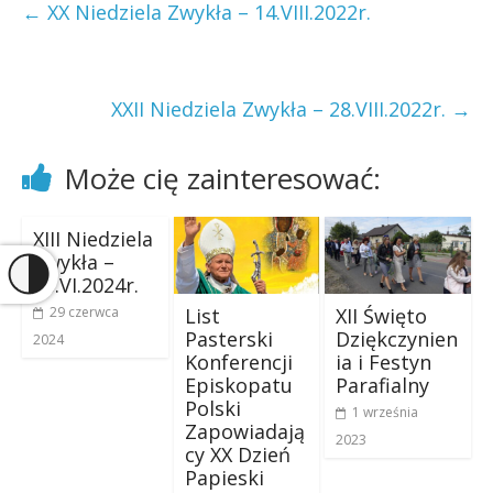
←
XX Niedziela Zwykła – 14.VIII.2022r.
XXII Niedziela Zwykła – 28.VIII.2022r.
→
Może cię zainteresować:
XIII Niedziela
Zwykła –
30.VI.2024r.
List
XII Święto
29 czerwca
Pasterski
Dziękczynien
2024
Konferencji
ia i Festyn
Episkopatu
Parafialny
Polski
1 września
Zapowiadają
2023
cy XX Dzień
Papieski