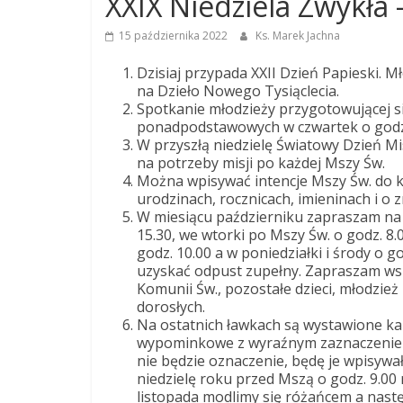
XXIX Niedziela Zwykła 
Dobrego
15 października 2022
Ks. Marek Jachna
Pasterza
Dzisiaj przypada XXII Dzień Papieski. M
na Dzieło Nowego Tysiąclecia.
Spotkanie młodzieży przygotowującej si
Parafia
ponadpodstawowych w czwartek o godz.
Jezusa
W przyszłą niedzielę Światowy Dzień M
Chrystusa
na potrzeby misji po każdej Mszy Św.
Dobrego
Można wpisywać intencje Mszy Św. do ka
urodzinach, rocznicach, imieninach i o 
Pasterza
W miesiącu październiku zapraszam na
15.30, we wtorki po Mszy Św. o godz. 8.0
godz. 10.00 a w poniedziałki i środy o
uzyskać odpust zupełny. Zapraszam wszy
Komunii Św., pozostałe dzieci, młodzi
dorosłych.
Na ostatnich ławkach są wystawione ka
wypominkowe z wyraźnym zaznaczeniem 
nie będzie oznaczenie, będę je wpisywa
niedzielę roku przed Mszą o godz. 9.00
listopada modlimy się różańcem a nastę