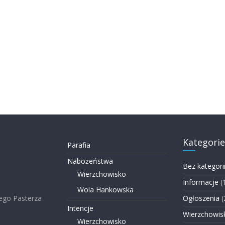
Kategorie
Parafia
Nabożeństwa
Bez kategori
Wierzchowisko
Informacje
(
Wola Hankowska
ego Pasterza
Ogłoszenia
(
Intencje
Wierzchowis
Wierzchowisko