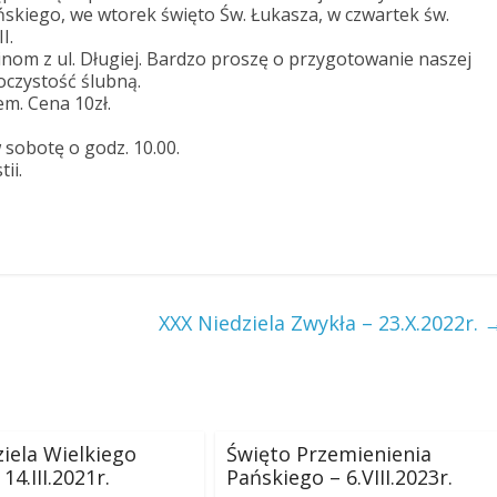
kiego, we wtorek święto Św. Łukasza, w czwartek św.
I.
inom z ul. Długiej. Bardzo proszę o przygotowanie naszej
oczystość ślubną.
em. Cena 10zł.
sobotę o godz. 10.00.
ii.
XXX Niedziela Zwykła – 23.X.2022r.
ziela Wielkiego
Święto Przemienienia
14.III.2021r.
Pańskiego – 6.VIII.2023r.