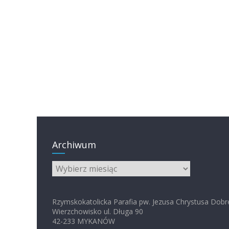
Archiwum
Archiwum
Rzymskokatolicka Parafia pw. Jezusa Chrystusa Dobr
Wierzchowisko ul. Długa 90
42-233 MYKANÓW