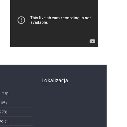
Lokalizacja
i
(18)
105)
278)
ko
(1)