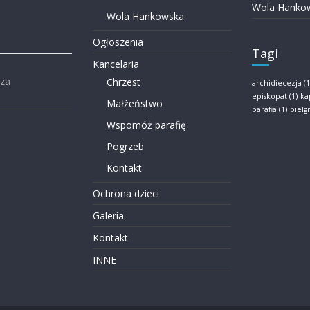
Wola Hanko
Wola Hankowska
Ogłoszenia
Tagi
Kancelaria
rza
Chrzest
archidiecezja
(1
episkopat
(1)
ka
Małżeństwo
parafia
(1)
piel
Wspomóż parafię
Pogrzeb
Kontakt
Ochrona dzieci
Galeria
Kontakt
INNE