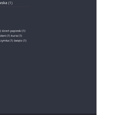
wska
(1)
)
dzień papieski
(1)
płani
(1)
kuria
(1)
grzymka
(1)
święto
(1)