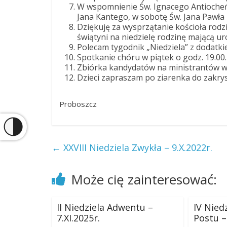
W wspomnienie Św. Ignacego Antiocheńs
Jana Kantego, w sobotę Św. Jana Pawła I
Dziękuję za wysprzątanie kościoła rodz
świątyni na niedzielę rodzinę mającą ur
Polecam tygodnik „Niedziela” z dodatki
Spotkanie chóru w piątek o godz. 19.00.
Zbiórka kandydatów na ministrantów w 
Dzieci zapraszam po ziarenka do zakryst
Proboszcz
←
XXVIII Niedziela Zwykła – 9.X.2022r.
Może cię zainteresować:
II Niedziela Adwentu –
IV Nied
7.XI.2025r.
Postu – 