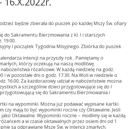
– 16.X.2022r.
łodzież będzie zbierała do puszek po każdej Mszy Św. ofiary
ę do Sakramentu Bierzmowania z kl. I i starszych
 19.00.
isyjny i początek Tygodnia Misyjnego. Zbiórka do puszek
lendarza intencji na przyszły rok . Pamiętamy o
zmarłych, którzy oczekują na naszą modlitwę.
 nabożeństwa różańcowe. W każdą niedzielę na godz.
0 i w pozostałe dni o godz. 17.30. Na Woli w niedziele o
 godz. 16.00. Za każdorazowy udział w nabożeństwie można
stkich a szczególnie dzieci przygotowujące się do I
eż przygotowującą się do Sakramentu Bierzmowania i
rtki na wypominki. Można już podawać wypisane kartki
czy mają to być wypominki roczne czy Oktawalne. Jeśli
ł jako Oktawalne. Wypominki roczne – modlimy się w każdą
 różańcem a w czasie oktawalnych przez osiem dni od 1
pnie są odprawiane Msze Św. w intencji zmarłych.