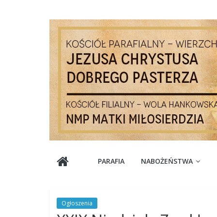
Skip
to
content
Parafia
PARAFIA
NABOŻEŃSTWA
Jezusa
Chrystusa
Ogłoszenia