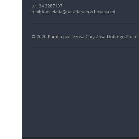
tel. 34 3287197
mail: kancelaria@parafia.wierzchowisko.pl
© 2020 Parafia pw. Jezusa Chrystusa Dobrego Paste