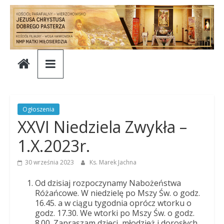
Skip
to
content
Parafia
Jezusa
Chrystusa
Ogłoszenia
XXVI Niedziela Zwykła –
Dobrego
1.X.2023r.
Pasterza
30 września 2023
Ks. Marek Jachna
Od dzisiaj rozpoczynamy Nabożeństwa
Parafia
Różańcowe. W niedzielę po Mszy Św. o godz.
16.45. a w ciągu tygodnia oprócz wtorku o
Jezusa
godz. 17.30. We wtorki po Mszy Św. o godz.
Chrystusa
8.00. Zapraszam dzieci, młodzież i dorosłych