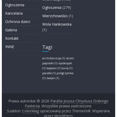
Ogłoszenia
Ogłoszenia
(279)
Kancelaria
Wierzchowisko
(1)
Ochrona dzieci
Wola Hankowska
(1)
Galeria
Kontakt
Tagi
INNE
archidiecezja
(1)
dzień
papieski
(1)
episkopat
(1)
kapłani
(1)
kuria
(1)
parafia
(1)
pielgrzymka
(1)
święto
(1)
Prawa autorskie © 2026
Parafia Jezusa Chrystusa Dobrego
Pasterza
. Wszystkie prawa zastrzeżone.
Szablon:
ColorMag
opracowany przez ThemeGrill. Wspierane
przez
WordPress