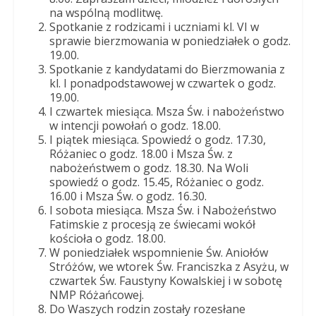
Dobrego
na wspólną modlitwę.
Pasterza
Spotkanie z rodzicami i uczniami kl. VI w
sprawie bierzmowania w poniedziałek o godz.
19.00.
Spotkanie z kandydatami do Bierzmowania z
kl. I ponadpodstawowej w czwartek o godz.
19.00.
I czwartek miesiąca. Msza Św. i nabożeństwo
w intencji powołań o godz. 18.00.
I piątek miesiąca. Spowiedź o godz. 17.30,
Różaniec o godz. 18.00 i Msza Św. z
nabożeństwem o godz. 18.30. Na Woli
spowiedź o godz. 15.45, Różaniec o godz.
16.00 i Msza Św. o godz. 16.30.
I sobota miesiąca. Msza Św. i Nabożeństwo
Fatimskie z procesją ze świecami wokół
kościoła o godz. 18.00.
W poniedziałek wspomnienie Św. Aniołów
Stróżów, we wtorek Św. Franciszka z Asyżu, w
czwartek Św. Faustyny Kowalskiej i w sobotę
NMP Różańcowej.
Do Waszych rodzin zostały rozesłane