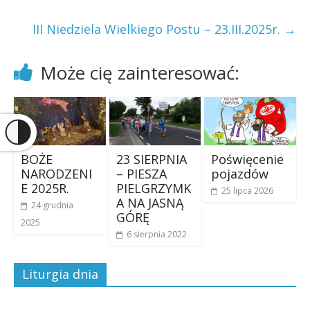
III Niedziela Wielkiego Postu – 23.III.2025r.
→
Może cię zainteresować:
BOŻE
23 SIERPNIA
Poświęcenie
NARODZENI
– PIESZA
pojazdów
E 2025R.
PIELGRZYMK
25 lipca 2026
A NA JASNĄ
24 grudnia
GÓRĘ
2025
6 sierpnia 2022
Liturgia dnia