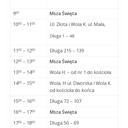
9
Msza Święta
00
10
– 11
Ul. Złota i Wola K. ul. Mała,
00
00
Długa 1 – 48
11
– 12
Długa 215 – 139
00
00
12
– 13
Msza Święta
00
00
13
– 14
Wola H. – od nr 1 do kościoła
00
00
14
– 15
Wola. H ul. Dworska i Wola K.
00
00
od kościoła do końca
15
– 16
Długa 72 – 107
00
00
16
– 17
Msza Święta
00
00
17
– 18
Długa 50 – 69
00
00