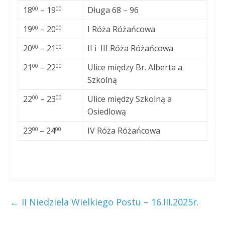
18
– 19
Długa 68 – 96
00
00
19
– 20
I Róża Różańcowa
00
00
20
– 21
II i III Róża Różańcowa
00
00
21
– 22
Ulice między Br. Alberta a
00
00
Szkolną
22
– 23
Ulice między Szkolną a
00
00
Osiedlową
23
– 24
IV Róża Różańcowa
00
00
←
II Niedziela Wielkiego Postu – 16.III.2025r.