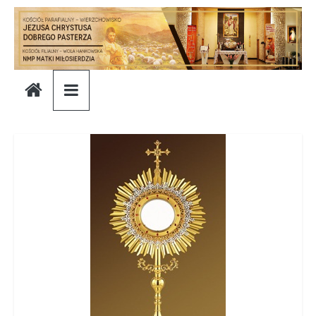
Skip
to
content
Parafia
Jezusa
Chrystusa
Dobrego
Pasterza
Parafia
Jezusa
Chrystusa