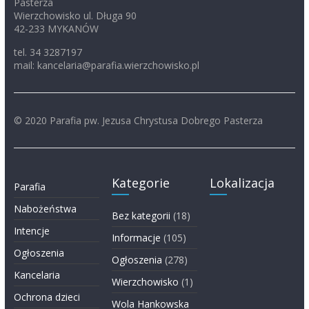
Pasterza
Wierzchowisko ul. Długa 90
42-233 MYKANÓW
tel. 34 3287197
mail: kancelaria@parafia.wierzchowisko.pl
© 2020 Parafia pw. Jezusa Chrystusa Dobrego Pasterza
Kategorie
Lokalizacja
Parafia
Nabożeństwa
Bez kategorii
(18)
Intencje
Informacje
(105)
Ogłoszenia
Ogłoszenia
(278)
Kancelaria
Wierzchowisko
(1)
Ochrona dzieci
Wola Hankowska