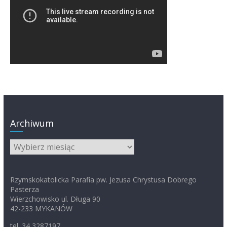
Archiwum
Archiwum
Rzymskokatolicka Parafia pw. Jezusa Chrystusa Dobrego
Pasterza
Wierzchowisko ul. Długa 90
42-233 MYKANÓW
tel. 34 3287197