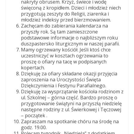
nakryty obrusem. Krzyż, świece i wodę
święconą z kropidłem. Dzieci i młodzież niech
przygotują zeszyty do Religii, ziarenka i
młodzież indeksy przed bierzmowaniem.
Zachęcam do zabierania kalendarza na
przyszły rok. Są tam zamieszczone
podstawowe informacje o najbliższym roku
duszpastersko liturgicznym w naszej parafii.
Mamy ogrzewany kościół. Jeśli ktoś chce
uczestniczyć w kosztach ogrzewania to
proszę o ofiary na tacę w podpisanych
kopertach.
Dziękuję za ofiary składane okazji przyjęcia
zaproszenia na Uroczystości Święta
Dziękczynienia i Festynu Parafialnego.
Dziękuję za wysprzątanie kościoła rodzinom z
ul. Szkolnej – górna część. Bardzo proszę o
przygotowanie świątyni na przyszłą niedzielę
następne rodziny z ul. Świerkowej i Tęczowej
– początek .
Zapraszam na spotkanie chóru na środę na
godz. 19.00.
Polecam tygodnik „Niedziela” z dodatkiem.