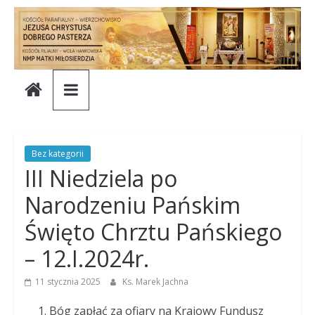
Skip
to
content
Parafia
Jezusa
Chrystusa
Bez kategorii
III Niedziela po
Dobrego
Narodzeniu Pańskim
Święto Chrztu Pańskiego
Pasterza
– 12.I.2024r.
Parafia
11 stycznia 2025
Ks. Marek Jachna
Jezusa
Chrystusa
Bóg zapłać za ofiary na Krajowy Fundusz