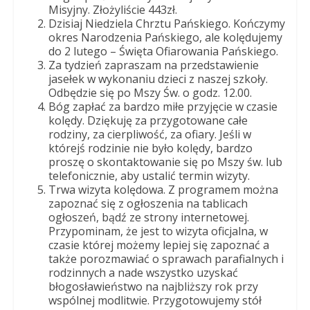
Dobrego
Misyjny. Złożyliście 443zł.
Pasterza
Dzisiaj Niedziela Chrztu Pańskiego. Kończymy
okres Narodzenia Pańskiego, ale kolędujemy
do 2 lutego – Święta Ofiarowania Pańskiego.
Za tydzień zapraszam na przedstawienie
jasełek w wykonaniu dzieci z naszej szkoły.
Odbędzie się po Mszy Św. o godz. 12.00.
Bóg zapłać za bardzo miłe przyjęcie w czasie
kolędy. Dziękuję za przygotowane całe
rodziny, za cierpliwość, za ofiary. Jeśli w
którejś rodzinie nie było kolędy, bardzo
proszę o skontaktowanie się po Mszy św. lub
telefonicznie, aby ustalić termin wizyty.
Trwa wizyta kolędowa. Z programem można
zapoznać się z ogłoszenia na tablicach
ogłoszeń, bądź ze strony internetowej.
Przypominam, że jest to wizyta oficjalna, w
czasie której możemy lepiej się zapoznać a
także porozmawiać o sprawach parafialnych i
rodzinnych a nade wszystko uzyskać
błogosławieństwo na najbliższy rok przy
wspólnej modlitwie. Przygotowujemy stół