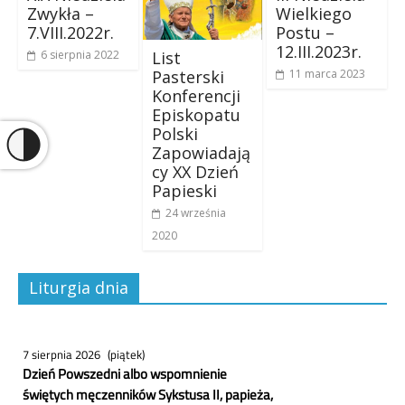
Zwykła –
Wielkiego
7.VIII.2022r.
Postu –
12.III.2023r.
List
6 sierpnia 2022
Pasterski
11 marca 2023
Konferencji
Episkopatu
Polski
Zapowiadają
cy XX Dzień
Papieski
24 września
2020
Liturgia dnia