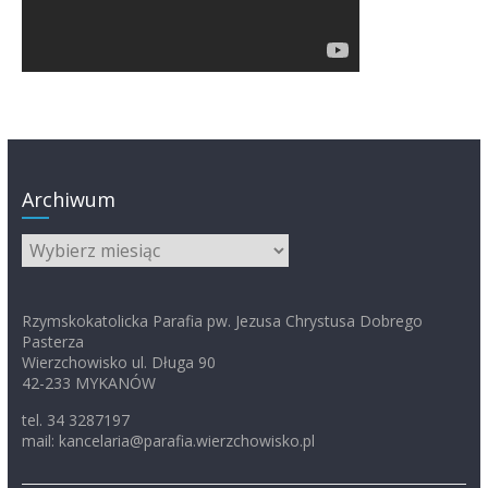
Archiwum
Archiwum
Rzymskokatolicka Parafia pw. Jezusa Chrystusa Dobrego
Pasterza
Wierzchowisko ul. Długa 90
42-233 MYKANÓW
tel. 34 3287197
mail: kancelaria@parafia.wierzchowisko.pl