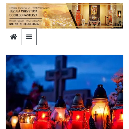
Skip
to
content
Parafia
Jezusa
Chrystusa
Dobrego
Pasterza
Parafia
Jezusa
Chrystusa