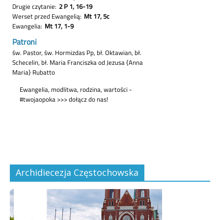
Archidiecezja Częstochowska