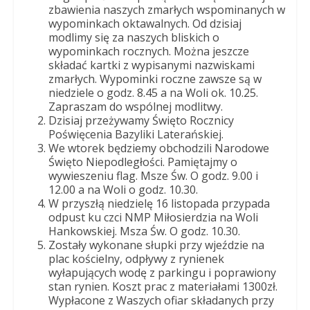
Dobrego
zbawienia naszych zmarłych wspominanych w
Pasterza
wypominkach oktawalnych. Od dzisiaj
modlimy się za naszych bliskich o
wypominkach rocznych. Można jeszcze
składać kartki z wypisanymi nazwiskami
zmarłych. Wypominki roczne zawsze są w
niedziele o godz. 8.45 a na Woli ok. 10.25.
Zapraszam do wspólnej modlitwy.
Dzisiaj przeżywamy Święto Rocznicy
Poświęcenia Bazyliki Laterańskiej.
We wtorek będziemy obchodzili Narodowe
Święto Niepodległości. Pamiętajmy o
wywieszeniu flag. Msze Św. O godz. 9.00 i
12.00 a na Woli o godz. 10.30.
W przyszłą niedzielę 16 listopada przypada
odpust ku czci NMP Miłosierdzia na Woli
Hankowskiej. Msza Św. O godz. 10.30.
Zostały wykonane słupki przy wjeździe na
plac kościelny, odpływy z rynienek
wyłapujących wodę z parkingu i poprawiony
stan rynien. Koszt prac z materiałami 1300zł.
Wypłacone z Waszych ofiar składanych przy