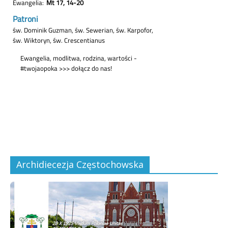
Archidiecezja Częstochowska