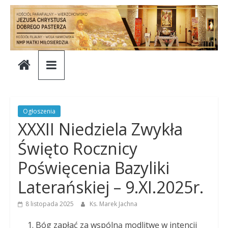
Skip
to
content
Parafia
Jezusa
Chrystusa
Ogłoszenia
XXXII Niedziela Zwykła
Dobrego
Święto Rocznicy
Poświęcenia Bazyliki
Pasterza
Laterańskiej – 9.XI.2025r.
Parafia
8 listopada 2025
Ks. Marek Jachna
Jezusa
Chrystusa
Bóg zapłać za wspólną modlitwę w intencji