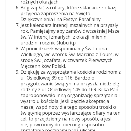
różnych okazjach.
Bóg zapłać za ofiary, które składacie z okazji
przyjęcia zaproszenia na Święto
Dziękczynienia i na Festyn Parafialny.
Jest kalendarz intencji mszalnych na przyszły
rok. Pamiętajmy aby zamówić wcześniej Msze
św. W intencji zmarłych, z okazji imienin,
urodzin, rocznic ślubu itp.
W poniedziałek wspominamy Św. Leona
Wielkiego, we wtorek Św. Marcina z Tours, w
środę Św. Jozafata, w czwartek Pierwszych
Męczenników Polski.
Dziękuję za wysprzątanie kościoła rodzinom z
ul. Osiedlowej 39 do 116. Bardzo o
przygotowanie świątyni na przyszłą niedzielę
rodziny z ul. Osiedlowej 145 do 169. Kilka Pań
zaproponowało inną organizację sprzątania i
wystroju kościoła. Jeśli będzie akceptacja
naszej wspólnoty dla tego sposobu troski o
świątynię poprzez wystarczające ofiary na ten
cel, to przejdziemy na nowy sposób, a jeśli
nie, powrócimy do obecnego sposobu
sprzątania rodzinami bądź ulicami.