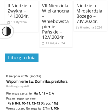
II Niedziela
VII Niedziela
Niedziela
Zwykła –
Wielkanocna
Miłosierdzia
14.I.2024r.
–
Bożego –
Wniebowstą
7.IV.2024r.
13 stycznia
pienie
6 kwietnia 2024
2024
Pańskie –
12.V.2024r
11 maja 2024
Liturgia dnia