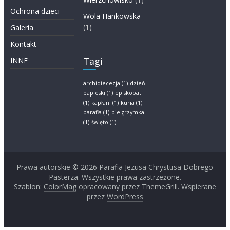
Ochrona dzieci
Wola Hankowska
(1)
Galeria
Kontakt
Tagi
INNE
archidiecezja
(1)
dzień
papieski
(1)
episkopat
(1)
kapłani
(1)
kuria
(1)
parafia
(1)
pielgrzymka
(1)
święto
(1)
Prawa autorskie © 2026
Parafia Jezusa Chrystusa Dobrego
Pasterza
. Wszystkie prawa zastrzeżone.
Szablon:
ColorMag
opracowany przez ThemeGrill. Wspierane
przez
WordPress