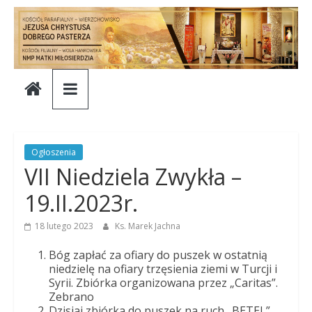
Skip
to
content
Parafia
Jezusa
Chrystusa
Ogłoszenia
VII Niedziela Zwykła –
Dobrego
19.II.2023r.
Pasterza
18 lutego 2023
Ks. Marek Jachna
Bóg zapłać za ofiary do puszek w ostatnią
Parafia
niedzielę na ofiary trzęsienia ziemi w Turcji i
Syrii. Zbiórka organizowana przez „Caritas”.
Jezusa
Zebrano
Chrystusa
Dzisiaj zbiórka do puszek na ruch „BETEL” .