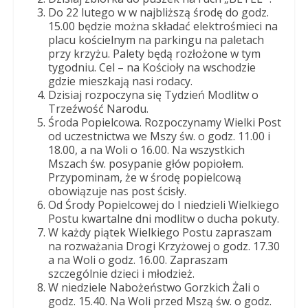
Dobrego
Do 22 lutego w w najbliższą środę do godz.
Pasterza
15.00 będzie można składać elektrośmieci na
placu kościelnym na parkingu na paletach
przy krzyżu. Palety będą rozłożone w tym
tygodniu. Cel – na Kościoły na wschodzie
gdzie mieszkają nasi rodacy.
Dzisiaj rozpoczyna się Tydzień Modlitw o
Trzeźwość Narodu.
Środa Popielcowa. Rozpoczynamy Wielki Post
od uczestnictwa we Mszy św. o godz. 11.00 i
18.00, a na Woli o 16.00. Na wszystkich
Mszach św. posypanie głów popiołem.
Przypominam, że w środę popielcową
obowiązuje nas post ścisły.
Od Środy Popielcowej do I niedzieli Wielkiego
Postu kwartalne dni modlitw o ducha pokuty.
W każdy piątek Wielkiego Postu zapraszam
na rozważania Drogi Krzyżowej o godz. 17.30
a na Woli o godz. 16.00. Zapraszam
szczególnie dzieci i młodzież.
W niedziele Nabożeństwo Gorzkich Żali o
godz. 15.40. Na Woli przed Mszą św. o godz.