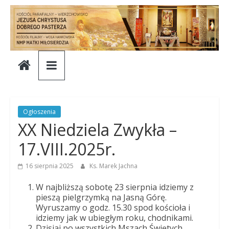
Skip
to
content
Parafia
Jezusa
Chrystusa
Ogłoszenia
XX Niedziela Zwykła –
Dobrego
17.VIII.2025r.
Pasterza
16 sierpnia 2025
Ks. Marek Jachna
W najbliższą sobotę 23 sierpnia idziemy z
Parafia
pieszą pielgrzymką na Jasną Górę.
Wyruszamy o godz. 15.30 spod kościoła i
Jezusa
idziemy jak w ubiegłym roku, chodnikami.
Chrystusa
Dzisiaj po wszystkich Mszach Świętych