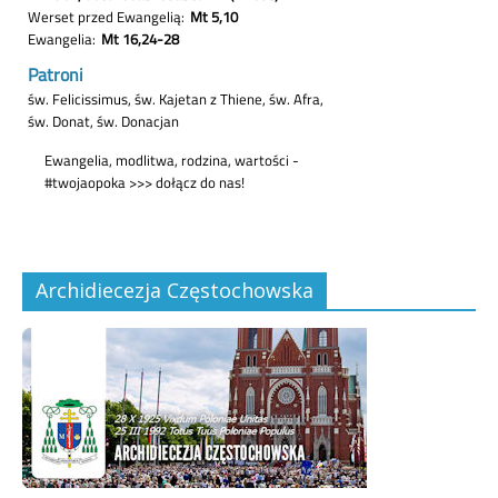
Archidiecezja Częstochowska