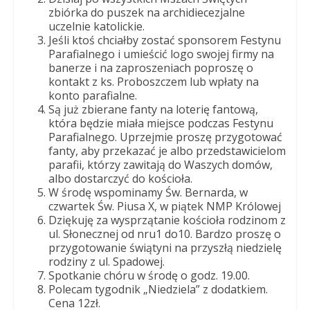
Dobrego
zbiórka do puszek na archidiecezjalne
Pasterza
uczelnie katolickie.
Jeśli ktoś chciałby zostać sponsorem Festynu
Parafialnego i umieścić logo swojej firmy na
banerze i na zaproszeniach poproszę o
kontakt z ks. Proboszczem lub wpłaty na
konto parafialne.
Są już zbierane fanty na loterię fantową,
która będzie miała miejsce podczas Festynu
Parafialnego. Uprzejmie proszę przygotować
fanty, aby przekazać je albo przedstawicielom
parafii, którzy zawitają do Waszych domów,
albo dostarczyć do kościoła.
W środę wspominamy Św. Bernarda, w
czwartek Św. Piusa X, w piątek NMP Królowej
Dziękuję za wysprzątanie kościoła rodzinom z
ul. Słonecznej od nru1 do10. Bardzo proszę o
przygotowanie świątyni na przyszłą niedzielę
rodziny z ul. Spadowej.
Spotkanie chóru w środę o godz. 19.00.
Polecam tygodnik „Niedziela” z dodatkiem.
Cena 12zł.