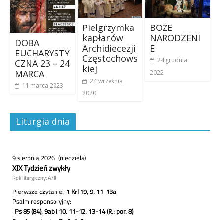
Pielgrzymka
BOŻE
kapłanów
NARODZENI
DOBA
Archidiecezji
E
EUCHARYSTY
Częstochows
24 grudnia
CZNA 23 – 24
kiej
MARCA
2022
24 września
11 marca 2023
2020
Liturgia dnia