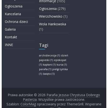
Informacje
(105)
Ogłoszenia
Ogłoszenia
(279)
Kancelaria
Wierzchowisko
(1)
Ochrona dzieci
Wola Hankowska
(1)
Galeria
Kontakt
Tagi
INNE
archidiecezja
(1)
dzień
papieski
(1)
episkopat
(1)
kapłani
(1)
kuria
(1)
parafia
(1)
pielgrzymka
(1)
święto
(1)
Prawa autorskie © 2026
Parafia Jezusa Chrystusa Dobrego
Pasterza
. Wszystkie prawa zastrzeżone.
Szablon:
ColorMag
opracowany przez ThemeGrill. Wspierane