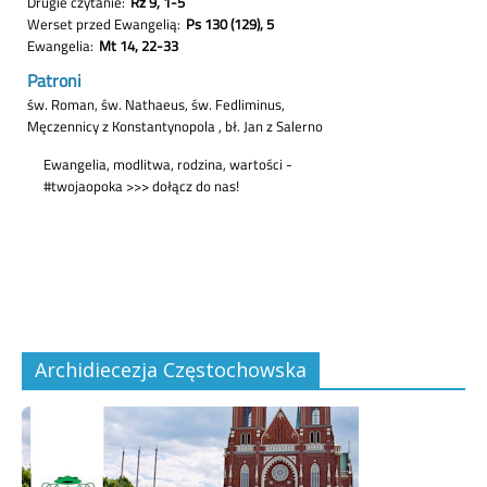
Archidiecezja Częstochowska