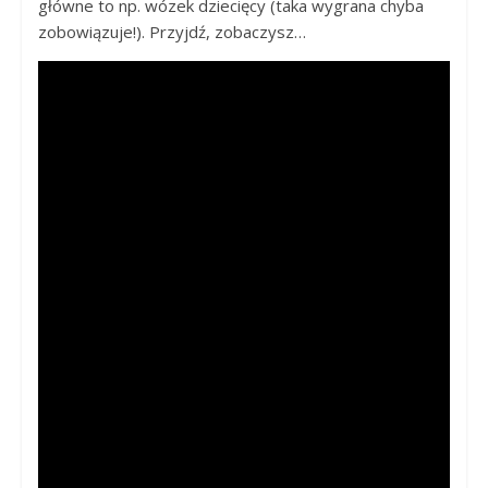
główne to np. wózek dziecięcy (taka wygrana chyba
zobowiązuje!). Przyjdź, zobaczysz…