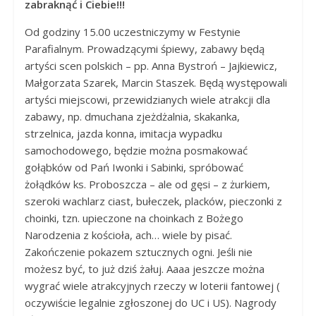
zabraknąć i Ciebie!!!
Od godziny 15.00 uczestniczymy w Festynie
Parafialnym. Prowadzącymi śpiewy, zabawy będą
artyści scen polskich – pp. Anna Bystroń – Jajkiewicz,
Małgorzata Szarek, Marcin Staszek. Będą występowali
artyści miejscowi, przewidzianych wiele atrakcji dla
zabawy, np. dmuchana zjeżdżalnia, skakanka,
strzelnica, jazda konna, imitacja wypadku
samochodowego, będzie można posmakować
gołąbków od Pań Iwonki i Sabinki, spróbować
żołądków ks. Proboszcza – ale od gęsi – z żurkiem,
szeroki wachlarz ciast, bułeczek, placków, pieczonki z
choinki, tzn. upieczone na choinkach z Bożego
Narodzenia z kościoła, ach… wiele by pisać.
Zakończenie pokazem sztucznych ogni. Jeśli nie
możesz być, to już dziś żałuj. Aaaa jeszcze można
wygrać wiele atrakcyjnych rzeczy w loterii fantowej (
oczywiście legalnie zgłoszonej do UC i US). Nagrody