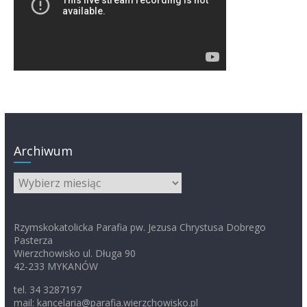
Archiwum
Archiwum
Rzymskokatolicka Parafia pw. Jezusa Chrystusa Dobrego
Pasterza
Wierzchowisko ul. Długa 90
42-233 MYKANÓW
tel. 34 3287197
mail: kancelaria@parafia.wierzchowisko.pl