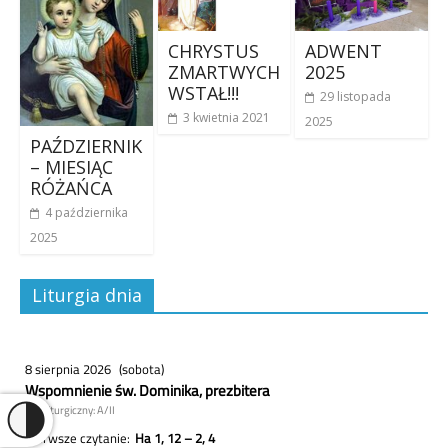
CHRYSTUS
ADWENT
ZMARTWYCH
2025
WSTAŁ!!!
29 listopada
3 kwietnia 2021
2025
PAŹDZIERNIK
– MIESIĄC
RÓŻAŃCA
4 października
2025
Liturgia dnia