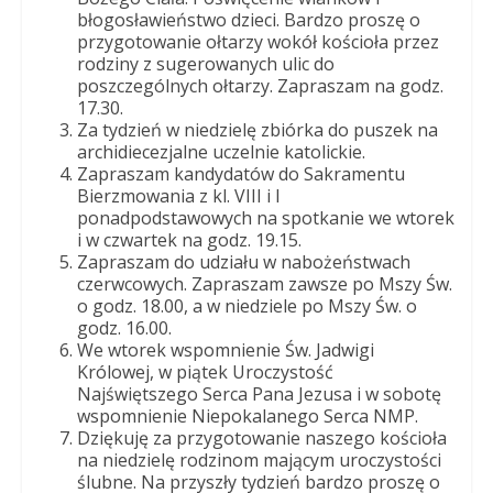
Dobrego
błogosławieństwo dzieci. Bardzo proszę o
Pasterza
przygotowanie ołtarzy wokół kościoła przez
rodziny z sugerowanych ulic do
poszczególnych ołtarzy. Zapraszam na godz.
17.30.
Za tydzień w niedzielę zbiórka do puszek na
archidiecezjalne uczelnie katolickie.
Zapraszam kandydatów do Sakramentu
Bierzmowania z kl. VIII i I
ponadpodstawowych na spotkanie we wtorek
i w czwartek na godz. 19.15.
Zapraszam do udziału w nabożeństwach
czerwcowych. Zapraszam zawsze po Mszy Św.
o godz. 18.00, a w niedziele po Mszy Św. o
godz. 16.00.
We wtorek wspomnienie Św. Jadwigi
Królowej, w piątek Uroczystość
Najświętszego Serca Pana Jezusa i w sobotę
wspomnienie Niepokalanego Serca NMP.
Dziękuję za przygotowanie naszego kościoła
na niedzielę rodzinom mającym uroczystości
ślubne. Na przyszły tydzień bardzo proszę o