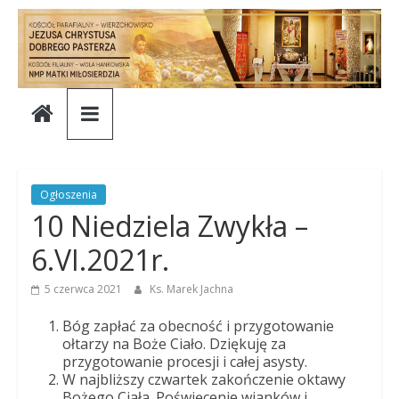
Skip
to
content
Parafia
Jezusa
Chrystusa
Ogłoszenia
10 Niedziela Zwykła –
Dobrego
6.VI.2021r.
Pasterza
5 czerwca 2021
Ks. Marek Jachna
Bóg zapłać za obecność i przygotowanie
Parafia
ołtarzy na Boże Ciało. Dziękuję za
przygotowanie procesji i całej asysty.
Jezusa
W najbliższy czwartek zakończenie oktawy
Chrystusa
Bożego Ciała. Poświęcenie wianków i