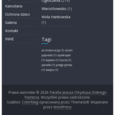
Ogłoszenia
(279)
Kancelaria
Wierzchowisko
(1)
Ochrona dzieci
Wola Hankowska
(1)
Galeria
Kontakt
Tagi
INNE
archidiecezja
(1)
dzień
papieski
(1)
episkopat
(1)
kapłani
(1)
kuria
(1)
parafia
(1)
pielgrzymka
(1)
święto
(1)
Prawa autorskie © 2026
Parafia Jezusa Chrystusa Dobrego
Pasterza
. Wszystkie prawa zastrzeżone.
Szablon:
ColorMag
opracowany przez ThemeGrill. Wspierane
przez
WordPress