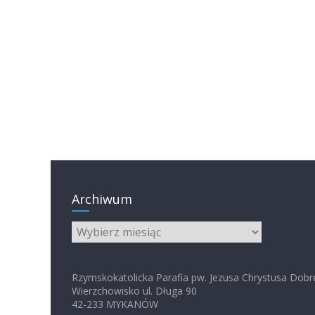
Archiwum
Archiwum
Rzymskokatolicka Parafia pw. Jezusa Chrystusa Dobr
Wierzchowisko ul. Długa 90
42-233 MYKANÓW