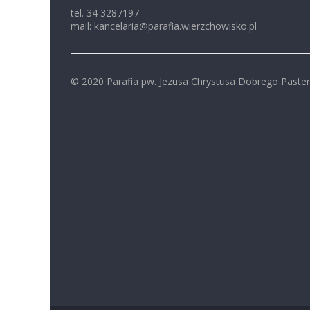
tel. 34 3287197
mail: kancelaria@parafia.wierzchowisko.pl
© 2020 Parafia pw. Jezusa Chrystusa Dobrego Paste