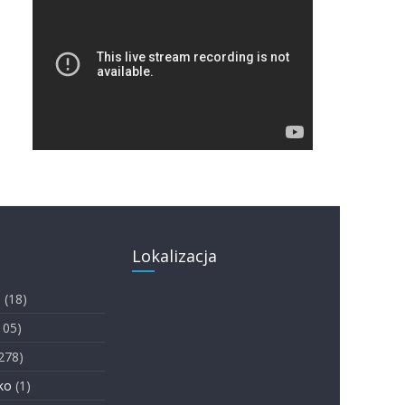
Lokalizacja
i
(18)
105)
278)
ko
(1)