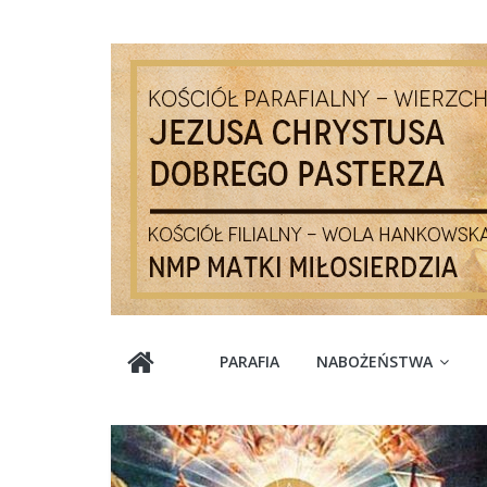
Skip
to
content
Parafia
PARAFIA
NABOŻEŃSTWA
Jezusa
Chrystusa