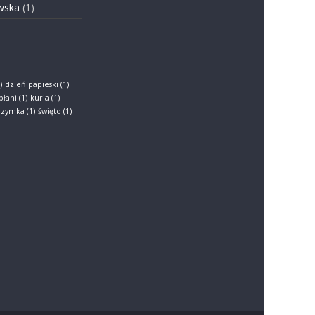
wska
(1)
)
dzień papieski
(1)
płani
(1)
kuria
(1)
grzymka
(1)
święto
(1)