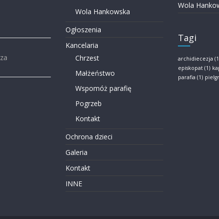
Wola Hanko
Wola Hankowska
Ogłoszenia
Tagi
Kancelaria
rza
Chrzest
archidiecezja
(1
episkopat
(1)
ka
Małżeństwo
parafia
(1)
piel
Wspomóż parafię
Pogrzeb
Kontakt
Ochrona dzieci
Galeria
Kontakt
INNE