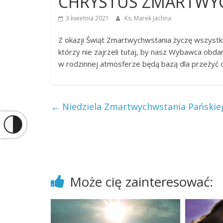
CHRYSTUS ZMARTWYC
3 kwietnia 2021
Ks. Marek Jachna
Z okazji Świąt Zmartwychwstania życzę wszyst
którzy nie zajrzeli tutaj, by nasz Wybawca obd
w rodzinnej atmosferze będą bazą dla przeżyć c
←
Niedziela Zmartwychwstania Pańskiego
Może cię zainteresować: