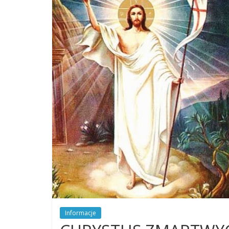
Dobrego
Pasterza
Parafia
Jezusa
Chrystusa
Dobrego
Pasterza
Informacje