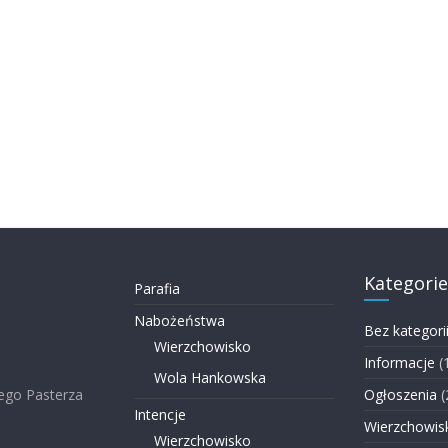
Kategorie
Parafia
Nabożeństwa
Bez kategori
Wierzchowisko
Informacje
(
Wola Hankowska
ego Pasterza
Ogłoszenia
(
Intencje
Wierzchowis
Wierzchowisko