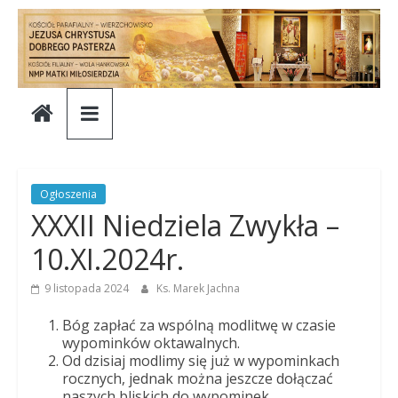
Skip
to
content
Parafia
Jezusa
Chrystusa
Ogłoszenia
XXXII Niedziela Zwykła –
Dobrego
10.XI.2024r.
Pasterza
9 listopada 2024
Ks. Marek Jachna
Bóg zapłać za wspólną modlitwę w czasie
Parafia
wypominków oktawalnych.
Od dzisiaj modlimy się już w wypominkach
Jezusa
rocznych, jednak można jeszcze dołączać
Chrystusa
naszych bliskich do wypominek.