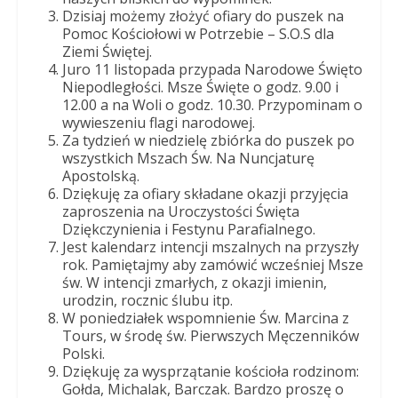
Dobrego
Dzisiaj możemy złożyć ofiary do puszek na
Pasterza
Pomoc Kościołowi w Potrzebie – S.O.S dla
Ziemi Świętej.
Juro 11 listopada przypada Narodowe Święto
Niepodległości. Msze Święte o godz. 9.00 i
12.00 a na Woli o godz. 10.30. Przypominam o
wywieszeniu flagi narodowej.
Za tydzień w niedzielę zbiórka do puszek po
wszystkich Mszach Św. Na Nuncjaturę
Apostolską.
Dziękuję za ofiary składane okazji przyjęcia
zaproszenia na Uroczystości Święta
Dziękczynienia i Festynu Parafialnego.
Jest kalendarz intencji mszalnych na przyszły
rok. Pamiętajmy aby zamówić wcześniej Msze
św. W intencji zmarłych, z okazji imienin,
urodzin, rocznic ślubu itp.
W poniedziałek wspomnienie Św. Marcina z
Tours, w środę św. Pierwszych Męczenników
Polski.
Dziękuję za wysprzątanie kościoła rodzinom:
Gołda, Michalak, Barczak. Bardzo proszę o