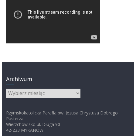
Archiwum
Archiwum
Rzymskokatolicka Parafia pw. Jezusa Chrystusa Dobrego
Pasterza
Wierzchowisko ul. Długa 90
42-233 MYKANÓW