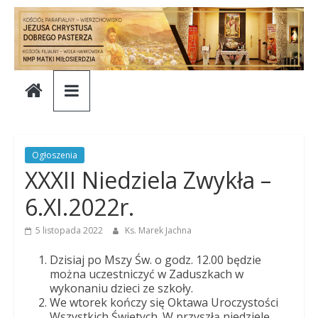
Skip
to
content
Parafia
Jezusa
Chrystusa
Ogłoszenia
XXXII Niedziela Zwykła –
Dobrego
6.XI.2022r.
Pasterza
5 listopada 2022
Ks. Marek Jachna
Dzisiaj po Mszy Św. o godz. 12.00 będzie
Parafia
można uczestniczyć w Zaduszkach w
wykonaniu dzieci ze szkoły.
Jezusa
We wtorek kończy się Oktawa Uroczystości
Chrystusa
Wszystkich Świętych. W przyszłą niedzielę