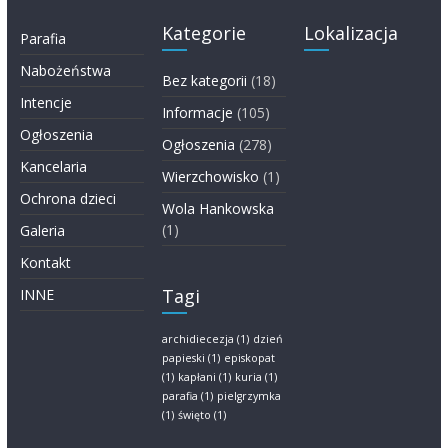
Kategorie
Lokalizacja
Parafia
Nabożeństwa
Bez kategorii
(18)
Intencje
Informacje
(105)
Ogłoszenia
Ogłoszenia
(278)
Kancelaria
Wierzchowisko
(1)
Ochrona dzieci
Wola Hankowska
(1)
Galeria
Kontakt
Tagi
INNE
archidiecezja
(1)
dzień
papieski
(1)
episkopat
(1)
kapłani
(1)
kuria
(1)
parafia
(1)
pielgrzymka
(1)
święto
(1)