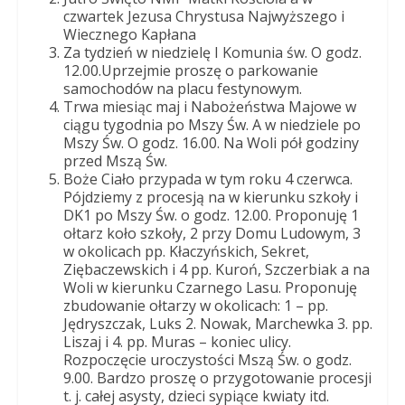
Dobrego
czwartek Jezusa Chrystusa Najwyższego i
Pasterza
Wiecznego Kapłana
Za tydzień w niedzielę I Komunia św. O godz.
12.00.Uprzejmie proszę o parkowanie
samochodów na placu festynowym.
Trwa miesiąc maj i Nabożeństwa Majowe w
ciągu tygodnia po Mszy Św. A w niedziele po
Mszy Św. O godz. 16.00. Na Woli pół godziny
przed Mszą Św.
Boże Ciało przypada w tym roku 4 czerwca.
Pójdziemy z procesją na w kierunku szkoły i
DK1 po Mszy Św. o godz. 12.00. Proponuję 1
ołtarz koło szkoły, 2 przy Domu Ludowym, 3
w okolicach pp. Kłaczyńskich, Sekret,
Ziębaczewskich i 4 pp. Kuroń, Szczerbiak a na
Woli w kierunku Czarnego Lasu. Proponuję
zbudowanie ołtarzy w okolicach: 1 – pp.
Jędryszczak, Luks 2. Nowak, Marchewka 3. pp.
Liszaj i 4. pp. Muras – koniec ulicy.
Rozpoczęcie uroczystości Mszą Św. o godz.
9.00. Bardzo proszę o przygotowanie procesji
t. j. całej asysty, dzieci sypiące kwiaty itd.