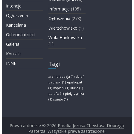
Intencje
Informacje
(105)
Ogłoszenia
Ogłoszenia
(278)
Kancelaria
Wierzchowisko
(1)
Ochrona dzieci
Wola Hankowska
(1)
Galeria
Kontakt
Tagi
INNE
archidiecezja
(1)
dzień
papieski
(1)
episkopat
(1)
kapłani
(1)
kuria
(1)
parafia
(1)
pielgrzymka
(1)
święto
(1)
Prawa autorskie © 2026
Parafia Jezusa Chrystusa Dobrego
Pasterza
. Wszystkie prawa zastrzeżone.