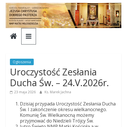
Skip
to
content
Parafia
Jezusa
Chrystusa
Ogłoszenia
Uroczystość Zesłania
Dobrego
Ducha Św. – 24.V.2026r.
Pasterza
23 maja 2026
Ks. Marek Jachna
Dzisiaj przypada Uroczystość Zesłania Ducha
Parafia
Św. I zakończenie okresu wielkanocnego.
Komunię Św. Wielkanocną możemy
Jezusa
przyjmować do Niedzieli Trójcy Św.
Chrystusa
Jutro Święto NMP Matki Kościoła a w