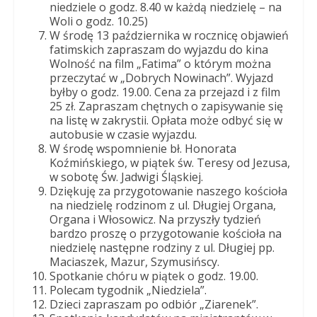
niedziele o godz. 8.40 w każdą niedzielę – na
Woli o godz. 10.25)
W środę 13 października w rocznicę objawień
fatimskich zapraszam do wyjazdu do kina
Wolność na film „Fatima” o którym można
przeczytać w „Dobrych Nowinach”. Wyjazd
byłby o godz. 19.00. Cena za przejazd i z film
25 zł. Zapraszam chętnych o zapisywanie się
na listę w zakrystii. Opłata może odbyć się w
autobusie w czasie wyjazdu.
W środę wspomnienie bł. Honorata
Koźmińskiego, w piątek św. Teresy od Jezusa,
w sobotę Św. Jadwigi Śląskiej.
Dziękuję za przygotowanie naszego kościoła
na niedzielę rodzinom z ul. Długiej Organa,
Organa i Włosowicz. Na przyszły tydzień
bardzo proszę o przygotowanie kościoła na
niedzielę następne rodziny z ul. Długiej pp.
Maciaszek, Mazur, Szymusińscy.
Spotkanie chóru w piątek o godz. 19.00.
Polecam tygodnik „Niedziela”.
Dzieci zapraszam po odbiór „Ziarenek”.