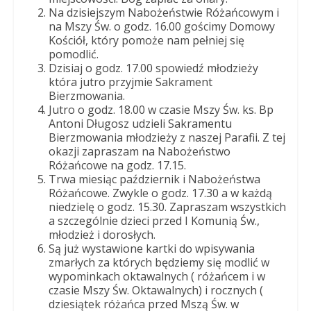
Dobrego
Na dzisiejszym Nabożeństwie Różańcowym i
Pasterza
na Mszy Św. o godz. 16.00 gościmy Domowy
Kościół, który pomoże nam pełniej się
pomodlić.
Dzisiaj o godz. 17.00 spowiedź młodzieży
która jutro przyjmie Sakrament
Bierzmowania.
Jutro o godz. 18.00 w czasie Mszy Św. ks. Bp
Antoni Długosz udzieli Sakramentu
Bierzmowania młodzieży z naszej Parafii. Z tej
okazji zapraszam na Nabożeństwo
Różańcowe na godz. 17.15.
Trwa miesiąc październik i Nabożeństwa
Różańcowe. Zwykle o godz. 17.30 a w każdą
niedzielę o godz. 15.30. Zapraszam wszystkich
a szczególnie dzieci przed I Komunią Św.,
młodzież i dorosłych.
Są już wystawione kartki do wpisywania
zmarłych za których będziemy się modlić w
wypominkach oktawalnych ( różańcem i w
czasie Mszy Św. Oktawalnych) i rocznych (
dziesiątek różańca przed Mszą Św. w