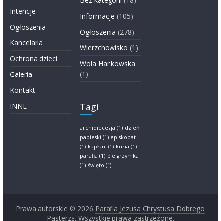
Bez kategorii
(18)
Intencje
Informacje
(105)
Ogłoszenia
Ogłoszenia
(278)
Kancelaria
Wierzchowisko
(1)
Ochrona dzieci
Wola Hankowska
(1)
Galeria
Kontakt
Tagi
INNE
archidiecezja
(1)
dzień
papieski
(1)
episkopat
(1)
kapłani
(1)
kuria
(1)
parafia
(1)
pielgrzymka
(1)
święto
(1)
Prawa autorskie © 2026
Parafia Jezusa Chrystusa Dobrego
Pasterza
. Wszystkie prawa zastrzeżone.