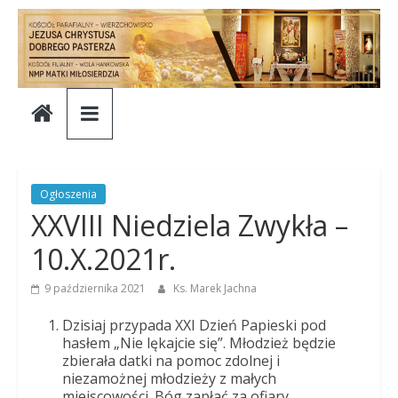
Skip
to
content
Parafia
Jezusa
Chrystusa
Ogłoszenia
XXVIII Niedziela Zwykła –
Dobrego
10.X.2021r.
Pasterza
9 października 2021
Ks. Marek Jachna
Dzisiaj przypada XXI Dzień Papieski pod
Parafia
hasłem „Nie lękajcie się”. Młodzież będzie
zbierała datki na pomoc zdolnej i
Jezusa
niezamożnej młodzieży z małych
Chrystusa
miejscowości. Bóg zapłać za ofiary.