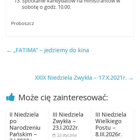
Spotkanie kandydatów na ministrantów w
sobotę o godz. 10.00.
Proboszcz
←
„FATIMA” – jedziemy do kina
XXIX Niedziela Zwykła – 17.X.2021r.
→
Może cię zainteresować:
II Niedziela
III Niedziela
III Niedziela
po
Zwykła –
Wielkiego
Narodzeniu
23.I.2022r.
Postu –
Pańskim –
8.III.2026r.
22 stycznia